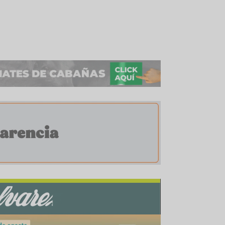
e tipo de forraje conservado. Como broche de or
rta forrajera a través de imágenes satélites y dron
 se compartirá una secuencia agrícola de trabajo d
odrán ver desde la recolección de datos para amb
a para la toma de decisiones al momento de enc
ables de fertilización y pulverización. En la es
mbra, sensores que determinan la calidad del sue
a.
ene preparados para la 13º edición, los visitante
iones en los auditorios agrícola, ganadero, instit
s tradicional, las rondas de negocio también ocu