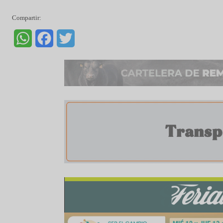
podrán ver la extracción y suministro de est
tecnologías para determinar y cuantificar la ofe
A partir de las 14hs, en el tecnódromo agrícola
contada en 45 minutos. Allí, los asistentes p
campo, pasando por las herramientas de ayud
campaña, hasta aplicaciones selectivas y vari
siembra, la vedette será la velocidad de sie
tratamiento de la semilla en el proceso de carg
Entre muchas de los atractivos que Expoagro ti
podrán disfrutar de una amplia gama de disertac
en la carpa de remates. Por último, como ya e
lugar significativo en la megamuestra.
Compartir:
WhatsApp
Facebook
Twitter