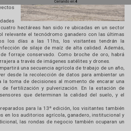
arán sus técnicas utilizando diferentes máqui
 esculturas y piezas de uso cotidiano para el cam
 megamuestra
conocer lo
 de Agtech y
rá a ser el
s, Agtech y
pecuaria. De
as no solo
Cerrando en:
2
n proyectos
ctividades
al. Las cuatro hectáreas han sido re ubicadas en 
rá un rol relevante el tecnódromo ganadero con la
. Todos los días a las 11hs, los visitantes te
 y confección de silaje de maíz de alta calidad.