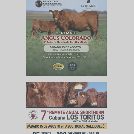
o, habrá
es.
e un año,
ientar un
arar una
tación de
lo, y el
s también
ucional y
paran un