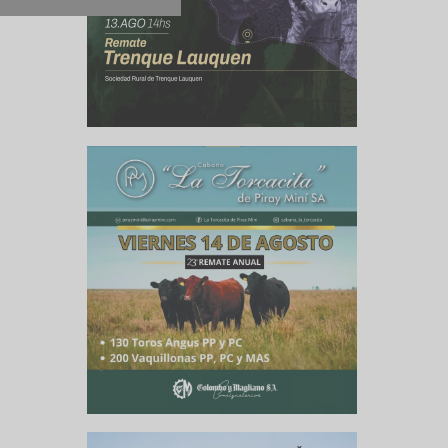
nas para
po.
un sector
s últimas
ndrán la
 Además,