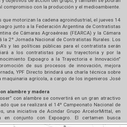
al de Mujeres en el Agro”, el miércoles 13 de ma
cesario construir un espacio sólido donde las
agonistas, para generar debates que nacerán a part
”, explicaron desde la organización de Expoagro.
o a mujeres sino también a hombres, #MujeresRura
alores y objetivos de acción del grupo, y también 
uanto al compromiso con la producción y el medio
 oficios que motorizan la cadena agroindustrial, el 
al, Expoagro junto a la Federación Argentina de Con
ón Argentina de Cámaras Agroaéreas (FEARCA) y l
alizará la 2º Jornada Nacional de Contratistas Rur
y BPA’s y las políticas públicas para el contrati
remiará a los contratistas por su trayectoria 
 “Reconocimiento Expoagro a la Trayectoria e Inn
 de la promoción de sus procesos de innovación
 la jornada, YPF Directo brindará una charla técn