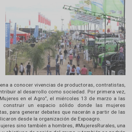
o las
resas
ología
cas y
stra
pacio
res y
ial a
 para
cha de
cielo
tar ajena a conocer vivencias de productoras, cont
ara contribuir al desarrollo como sociedad. Por pri