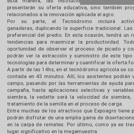
escultores de diversas provincias, despleg
transformar la madera en portones, alambrados,
Innovación aplicada al agro
En sintonía con la revolución tecnológica, la
ofrecerá espacios y demostraciones para 
último en avances agrotecnológicos. La carpa
de universidades, ubicada en lote 30, volve
ecosistema donde convivan pequeñas empresa
universidades que innovan en tecnología agro
esta manera, las instituciones académic
presentarán su oferta educativa, sino tambié
relacionados a la innovación aplicada al agro.
Por su parte, el Tecnódromo incluirá a
ganaderas, duplicando la superficie tradicion
preferencial del predio. En esta ocasión, tend
tendencias para maximizar la productividad
oportunidad de observar el proceso de picado