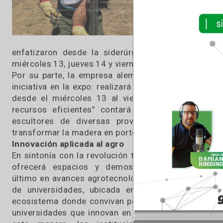
los lubricantes que ofrecen para mejorar el us
Luis Durán y Daniel González.
Destre
El art
de la 
Alambr
organ
recono
concur
lídere
Alambr
recupe
enfatizaron desde la siderúrgica. En esta op
miércoles 13, jueves 14 y viernes 15, y la entre
Por su parte, la empresa alemana líder mundi
iniciativa en la expo: realizará una serie de 
desde el miércoles 13 al viernes 15 de ma
recursos eficientes” contará con cuatro est