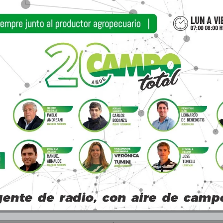
o de la maquinaria agrícola, a cargo de los ingeni
zas con alambre y madera
e de “coser” con alambre se convertirá en un gran 
expo, dado que se realizará el 14º Campeonato Na
adores, una iniciativa de Acindar Grupo ArcelorM
ización en conjunto con Expoagro. El certam
cer y revalorizar el oficio del alambrador y acer
santes, innovación y tecnología aplicada a los p
s del mercado agropecuario. “El Campeonato Nac
adores se convirtió en la causa por la cual est
ró la importancia que tiene entre las tareas del
ortunidad, el tradicional certamen se realizará 
ga de premios tendrá lugar el día viernes a las 16 h
al en motoimplementos, Stihl, sorprenderá con u
demostraciones sobre el uso seguro y rentable de 
rzo. La demostración “Aprovechamiento de mad
aciones diferentes, donde tableadores, constru