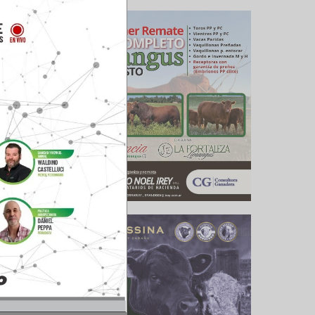
eros José
atractivo
cional de
ittal, en
en busca
car a los
roductos
ional de
e oficio
 campo”,
los días
oras.
na nueva
la madera
era para
ctores y