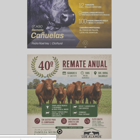
rzo a las
 mujeres
ir de las
les, una
se podrán
ambiente.
jueves 14
tratistas
a Cámara
ales. Los
sta serán
y por la
ovación”
, mejora
ica sobre