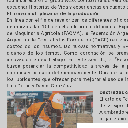
en Expoagro se realizará “El Encuentro Nacion
15hs en el auditorio institucional. “Es ne
involucradas en la agroindustria sean las prot
mismas experiencias de mujeres de todo el país
Durante la cumbre que promete convocar no sol
red inspirada en el grupo W20, compartirá los v
escuchar Historias de Vida y experiencias en c
El brazo multiplicador de la producción
En línea con el fin de revalorizar los diferentes
de marzo a las 10hs en el auditorio institucion
de Maquinaria Agrícola (FACMA), la Federaci
Argentina de Contratistas Forrajeros (CACF) re
costos de los insumos, las nuevas normativas 
algunos de los temas. Como coronación se p
innovación en su trabajo. En este sentido, el
busca potenciar la competitividad a través
continua y cuidado del medioambiente. Durante