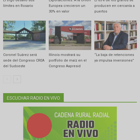
El trigo desafió sus
Exportaciones: A la Unión
El 65% de los granos se
límites en Rosario
Europea crecieron un
producen en cercanía a
30% en valor
puertos
Coronel Suárez será
Illinois mostrará su
“La baja de retenciones
sede del Congreso CREA
portfolio de maíz en el
ya impulsa inversiones”
del Sudoeste
Congreso Aapresid
ESCUCHAR RADIO EN VIVO