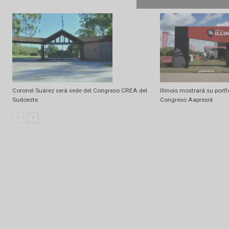
Artículo relacionados
Ramdom
El trigo desafió sus límites en Rosario
Exportaciones: A
30% en valor
Coronel Suárez será sede del Congreso CREA del
Illinois mostrará