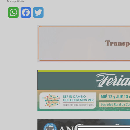
Cabe recordar que la cosecha de maíz 2018/19
una producción récord, que consolida de es
iniciada a partir del cambio de gestión de gob
toneladas en 2015/16, a 49.500.000 en 2016/1
Compartir:
WhatsApp
Facebook
Twitter