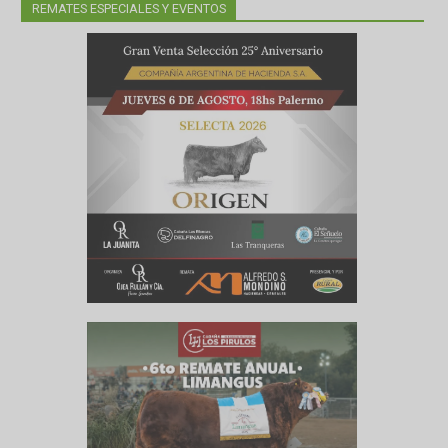
REMATES ESPECIALES Y EVENTOS
ó que «la
dando sus
oducción
nuestros