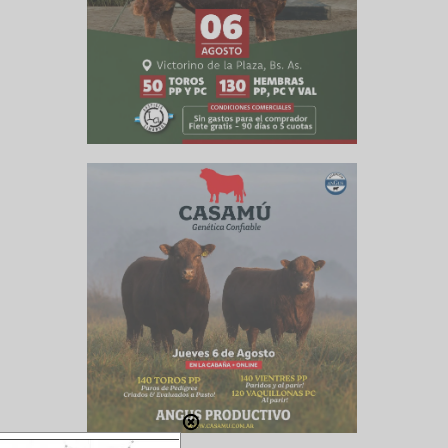
 también
oducción
00.000 de