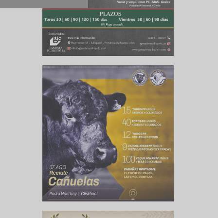
cercanía a
versiones”