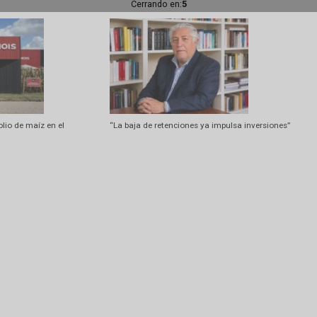
 la Unión Europea crecieron un
El 65% de los granos se producen en 
puertos
Cerrando en:
2
 su portfolio de maíz en el
“La baja de retenciones ya impulsa in