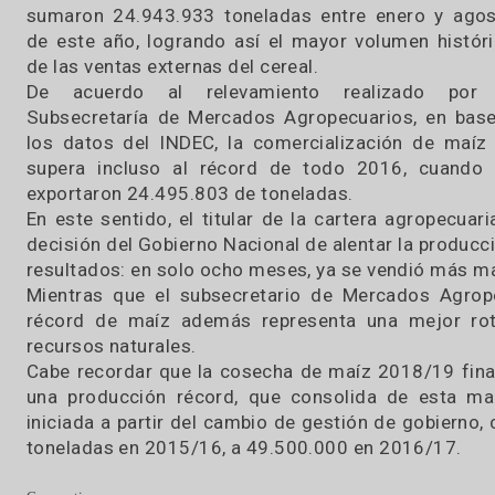
08 / 10 / 2019
El Ministerio de Agricultura, Ganadería y Pes
Nación informa que las exportaciones 
sumaron 24.943.933 toneladas entre enero 
de este año, logrando así el mayor volumen h
de las ventas externas del cereal.
De acuerdo al relevamiento realizado
Subsecretaría de Mercados Agropecuarios, e
los datos del INDEC, la comercialización de
supera incluso al récord de todo 2016, cu
exportaron 24.495.803 de toneladas.
En este sentido, el titular de la cartera agro
decisión del Gobierno Nacional de alentar la pr
resultados: en solo ocho meses, ya se vendió m
Mientras que el subsecretario de Mercados A
récord de maíz además representa una mejo
recursos naturales.