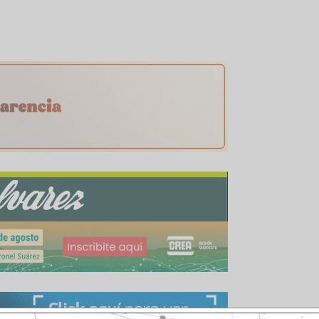
 finalizó con 57 millones de toneladas, logrando
ta manera la dinámica del crecimiento de la pr
ierno, cuando la cosecha del cereal trepó de 39.8
7.