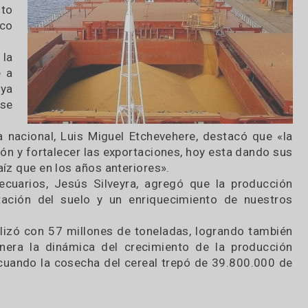
ca de la
de maíz
y agosto
istórico
 por la
n base a
 maíz ya
ando se
pecuaria nacional, Luis Miguel Etchevehere, destac
oducción y fortalecer las exportaciones, hoy esta 
ás maíz que en los años anteriores».
gropecuarios, Jesús Silveyra, agregó que la pr
r rotación del suelo y un enriquecimiento de 