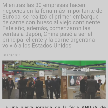
Mientras las 30 empresas hacen
negocios en la feria más importante de
Europa, se realizó el primer embarque
de carne con hueso al viejo continente.
Este año, además, comenzaron las
ventas a Japón, China pasó a ser el
principal cliente y la carne argentina
volvió a los Estados Unidos.
08 / 10 / 2019
La una nueva jornada de la feria ANUGA de