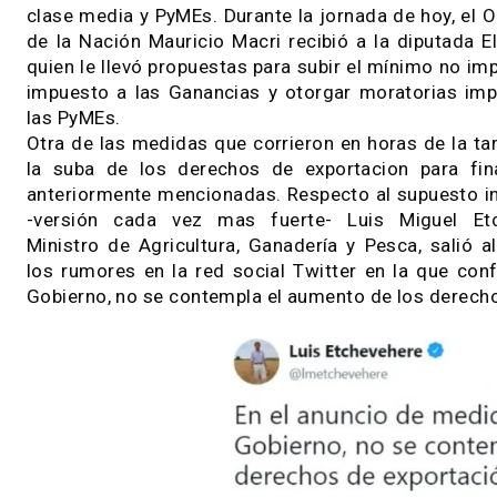
13 / 08 / 2019
Luego del resultado de las PASO, el Gobierno 
una serie de medidas económicas apuntadas a
clase media y PyMEs. Durante la jornada de ho
de la Nación Mauricio Macri recibió a la diput
quien le llevó propuestas para subir el mínimo 
impuesto a las Ganancias y otorgar moratoria
las PyMEs.
Otra de las medidas que corrieron en horas de
la suba de los derechos de exportacion par
anteriormente mencionadas. Respecto al supu
-versión cada vez mas fuerte- Luis Migue
Ministro de Agricultura, Ganadería y Pesca, s
los rumores en la red social Twitter en la q
Gobierno, no se contempla el aumento de los d