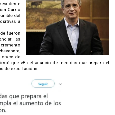
Nacional prepara
 sectores de la
y, el Oresudente
ada Elisa Carrió
no imponible del
s impositivas a
 la tarde fueron
a financiar las
esto incremento
l Etchevehere,
alió al cruce de
ue confirmó que «En el anuncio de medidas que pr
erechos de exportación».