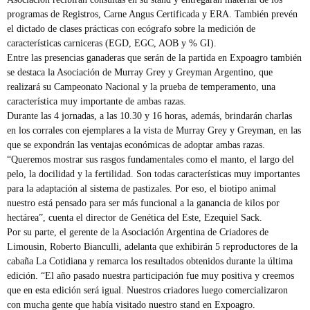
programas de Registros, Carne Angus Certificada y ERA. También prevén
el dictado de clases prácticas con ecógrafo sobre la medición de
características carniceras (EGD, EGC, AOB y % GI).
Entre las presencias ganaderas que serán de la partida en Expoagro también
se destaca la Asociación de Murray Grey y Greyman Argentino, que
realizará su Campeonato Nacional y la prueba de temperamento, una
característica muy importante de ambas razas.
Durante las 4 jornadas, a las 10.30 y 16 horas, además, brindarán charlas
en los corrales con ejemplares a la vista de Murray Grey y Greyman, en las
que se expondrán las ventajas económicas de adoptar ambas razas.
“Queremos mostrar sus rasgos fundamentales como el manto, el largo del
pelo, la docilidad y la fertilidad. Son todas características muy importantes
para la adaptación al sistema de pastizales. Por eso, el biotipo animal
nuestro está pensado para ser más funcional a la ganancia de kilos por
hectárea”, cuenta el director de Genética del Este, Ezequiel Sack.
Por su parte, el gerente de la Asociación Argentina de Criadores de
Limousin, Roberto Bianculli, adelanta que exhibirán 5 reproductores de la
cabaña La Cotidiana y remarca los resultados obtenidos durante la última
edición. “El año pasado nuestra participación fue muy positiva y creemos
que en esta edición será igual. Nuestros criadores luego comercializaron
con mucha gente que había visitado nuestro stand en Expoagro.