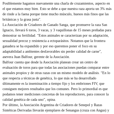
Posiblemente hagamos nuevamente una charla de cruzamientos, aspecto en
el que estamos muy bien. Esto se debe a que nuestra raza aporta un 3% más
de rinde a la faena porque tiene mucho músculo, huesos más finos que las
británicas y la grasa justa”.
La Asociación de Criadores de Ganado Sanga, que promueve la raza San
Ignacio, llevará 6 toros, 3 vacas, y 3 vaquillonas de 15 meses preñadas para
demostrar su fertilidad. “Estos animales se caracterizan por su adaptación,
sexualidad precoz y resistencia a ectoparásitos. Notamos que la frontera
ganadera se ha expandido y por eso queremos poner el foco en su
adaptabilidad a ambientes desfavorables sin perder calidad de carne”,
asevera Juan Balfour, gerente de la Asociación.
Balfour cuenta que desde la Asociación planean crear un centro de
evaluación de toros para que todas las asociaciones puedan comparar entre
animales propios y de otras razas con un mismo modelo de análisis. “En lo
que respecta a técnicas de genética, lo que más se ha desarrollado
últimamente es la inseminación a tiempo fijo y los embriones FIV, que
consiguen mejores resultados que los comunes. Pero lo primordial es que
podamos tener mediciones concretas de los reproductores, para conocer la
calidad genética de cada uno”, opina.
Por último, la Asociación Argentina de Criadores de Senepol y Razas
Sintéticas Derivadas llevarán ejemplares de Senangus (cruza con Angus) y