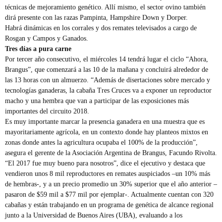
técnicas de mejoramiento genético. Allí mismo, el sector ovino también
dirá presente con las razas Pampinta, Hampshire Down y Dorper.
Habrá dinámicas en los corrales y dos remates televisados a cargo de
Rosgan y Campos y Ganados.
Tres días a pura carne
Por tercer año consecutivo, el miércoles 14 tendrá lugar el ciclo “Ahora,
Brangus”, que comenzará a las 10 de la mañana y concluirá alrededor de
las 13 horas con un almuerzo. “Además de disertaciones sobre mercado y
tecnologías ganaderas, la cabaña Tres Cruces va a exponer un reproductor
macho y una hembra que van a participar de las exposiciones más
importantes del circuito 2018.
Es muy importante marcar la presencia ganadera en una muestra que es
mayoritariamente agrícola, en un contexto donde hay planteos mixtos en
zonas donde antes la agricultura ocupaba el 100% de la producción”,
asegura el gerente de la Asociación Argentina de Brangus, Facundo Rivolta.
“El 2017 fue muy bueno para nosotros”, dice el ejecutivo y destaca que
vendieron unos 8 mil reproductores en remates auspiciados –un 10% más
de hembras-, y a un precio promedio un 30% superior que el año anterior –
pasaron de $59 mil a $77 mil por ejemplar-. Actualmente cuentan con 320
cabañas y están trabajando en un programa de genética de alcance regional
junto a la Universidad de Buenos Aires (UBA), evaluando a los