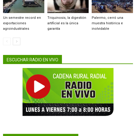
Un semestre record en
Triquinosis, la digestión
Palermo, cerró una
exportaciones
artificial es la única
muestra histórica e
agroindustriales
garantía
inolvidable
ESCUCHAR RADIO EN VIVO