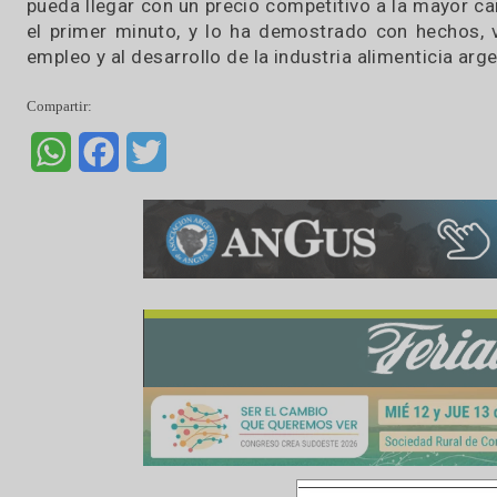
Sobre la posibilidad de que regresen los derech
del descenso gradual de los de la soja, Etche
que el clima viene bárbaro para el trigo, el 
tengamos un cosechón a fin de año, que haya 
solución pasa por ahí, por seguir produciendo
mercados, siendo eficientes, llevando adelante
pueda llegar con un precio competitivo a la m
el primer minuto, y lo ha demostrado con hec
empleo y al desarrollo de la industria alimentici
Compartir:
WhatsApp
Facebook
Twitter