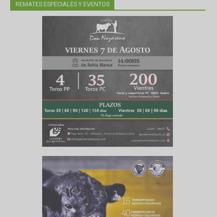
REMATES ESPECIALES Y EVENTOS
a Japón,
s junto a
rcado muy
 la carne