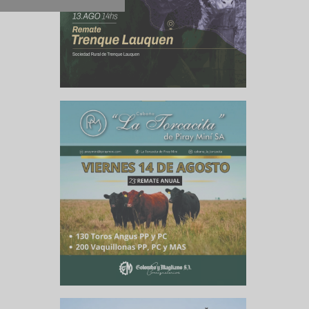
culo siguiente
nos Rurales
te de CARBAP