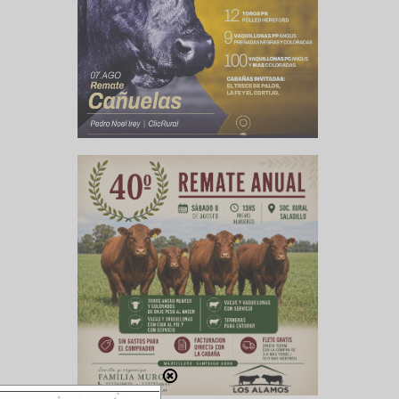
errupción
ma. Vemos
ctores, y
orque la
ando más
ra que se
no, desde
ación de