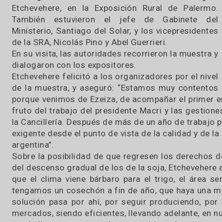
23 / 07 / 2018
Este mediodía, el presidente de la Sociedad 
Argentina (SRA), Daniel Pelegrina, recibió al min
de Agroindustria de la Nación, Luis Mi
Etchevehere, en la Exposición Rural de Pal
También estuvieron el jefe de Gabinete
Ministerio, Santiago del Solar, y los vicepresid
de la SRA, Nicolás Pino y Abel Guerrieri.
En su visita, las autoridades recorrieron la mues
dialogaron con los expositores.
Etchevehere felicitó a los organizadores por el 
de la muestra, y aseguró: “Estamos muy cont
porque venimos de Ezeiza, de acompañar el pri
fruto del trabajo del presidente Macri y las ge
la Cancillería. Después de más de un año de t
exigente desde el punto de vista de la calidad y
argentina”.