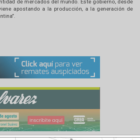
os de exportación para el trigo y el maíz, y la int
vehere afirmó: “No hay cambio previsto en este te
área sembrada ojalá crezca, como dicen los produ
una muy buena área sembrada de maíz y de soja, p
, por seguir invirtiendo, generando empleo, logr
, en nuestro caso, las Mesas de Competitividad pa
ayor cantidad de mercados del mundo. Este gobier
hos, viene apostando a la producción, a la gener
a argentina”.