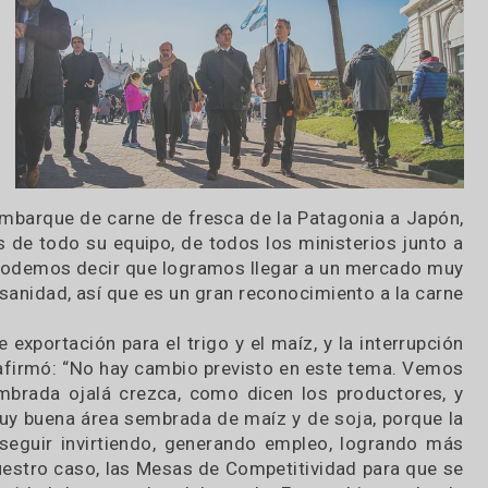
Rural
istro
guel
ermo.
 del
entes
tra y
nivel
entos
mer embarque de carne de fresca de la Patagonia 
stiones de todo su equipo, de todos los ministerio
rabajo podemos decir que logramos llegar a un me
 de la sanidad, así que es un gran reconocimiento a