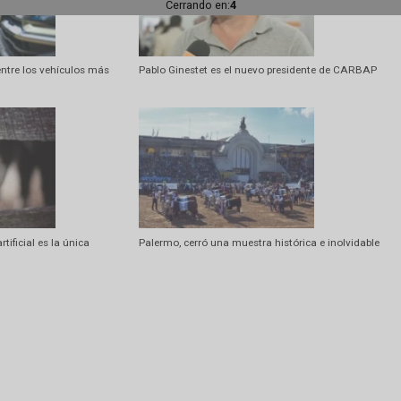
Artí
Segunda Jornada de Cami
Cerrando en:
1
Amarok entre los vehículos más
Pablo Ginestet es el nuevo presiden
o