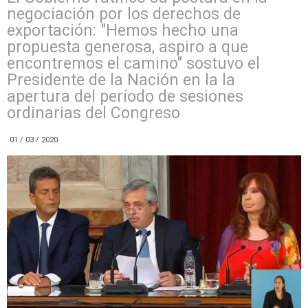
negociación por los derechos de
exportación: "Hemos hecho una
propuesta generosa, aspiro a que
encontremos el camino" sostuvo el
Presidente de la Nación en la la
apertura del período de sesiones
ordinarias del Congreso
01 / 03 / 2020