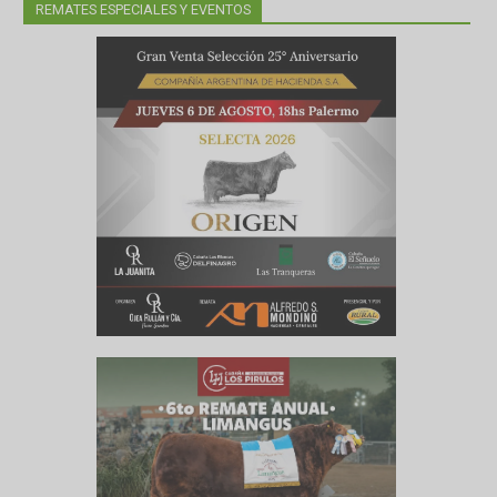
lo en los
REMATES ESPECIALES Y EVENTOS
iguiente
asta los
a región.
sa de la
real, que
ndo, las
aco pero
e tomó un
ubre. El
e octubre
erando en
imulante,
as.