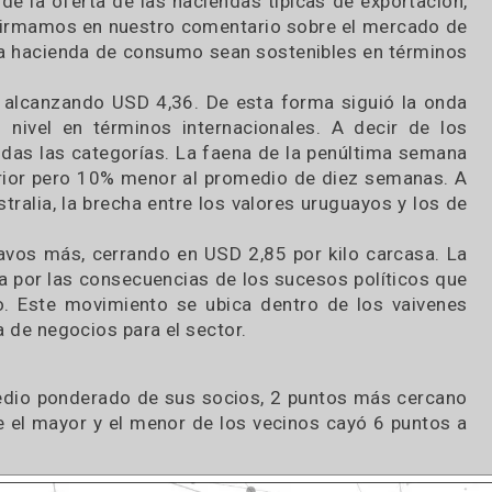
ó un aumento de 12 centavos (5%), con lo que cer
, lo que se combinó con una devaluación frente al
acienda fue iniciada en las categorías de consumo,
sa de que los operadores pensaban que se podía r
rio posterior a las PASO. La notoria valorizació
ción de la oferta de las haciendas típicas de exp
mo afirmamos en nuestro comentario sobre el me
s por la hacienda de consumo sean sostenibles en
tavos, alcanzando USD 4,36. De esta forma siguió
 alto nivel en términos internacionales. A deci
or todas las categorías. La faena de la penúltim
a anterior pero 10% menor al promedio de diez se
y Australia, la brecha entre los valores uruguayos
ó 5 centavos más, cerrando en USD 2,85 por kilo ca
ndustria por las consecuencias de los sucesos polí