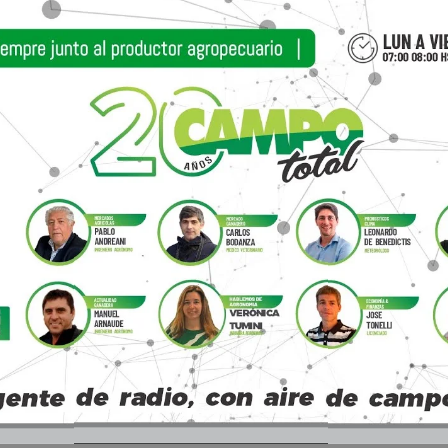
ercado. Este movimiento se ubica dentro de los 
 clima de negocios para el sector.
l promedio ponderado de sus socios, 2 puntos más
ha entre el mayor y el menor de los vecinos cayó 6
so a lo sucedido últimamente en materia de pre
de más largo aliento.
e se fue acentuando, habiendo aumentado 20 cen
 similar, pero a un nivel absoluto mucho má
tables, mientras que la Argentina profundizó su
orrer el camino contrario en los últimos días.