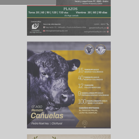
potencias
cipios de
un año de
 curva de
erminado