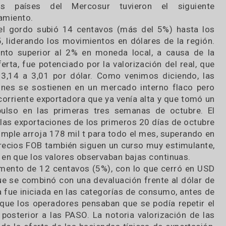
valores extra Mercosur.
los últimos diez días, las cotizaciones del novil
ferentes países del Mercosur tuvieron el s
mportamiento.
rasil: el gordo subió 14 centavos (más del 5%) h
 2,75, liderando los movimientos en dólares de l
aumento superior al 2% en moneda local, a cau
or oferta, fue potenciado por la valorización del 
ó de 3,14 a 3,01 por dólar. Como venimos dicie
izaciones se sostienen en un mercado interno fl
 una corriente exportadora que ya venía alta y qu
n impulso en las primeras tres semanas de oct
mo de las exportaciones de los primeros 20 días d
ción simple arroja 178 mil t para todo el mes, sup
 Los precios FOB también siguen un curso muy est
 año en que los valores observaban bajas continu