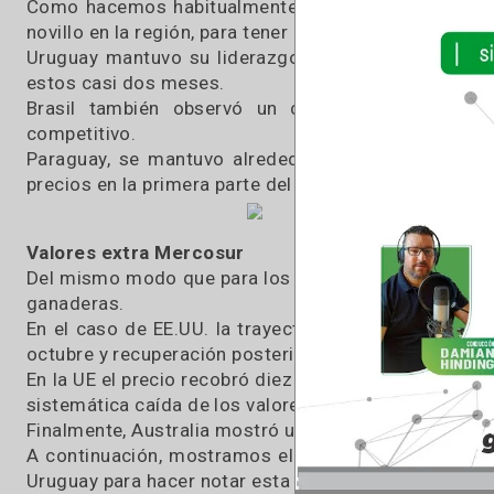
se están observando en Chile, su principal m
habituales del negocio y no representa un mejor
El precio en la Argentina resulta 20% menor a
en relación a nuestro último boletín, y la brec
59%.
En los últimos 50 días
Como hacemos habitualmente, daremos un repa
novillo en la región, para tener una perspectiva 
Uruguay mantuvo su liderazgo en precios, qu
estos casi dos meses.
Brasil también observó un comportamiento
competitivo.
Paraguay, se mantuvo alrededor de valores es
precios en la primera parte del período para rec