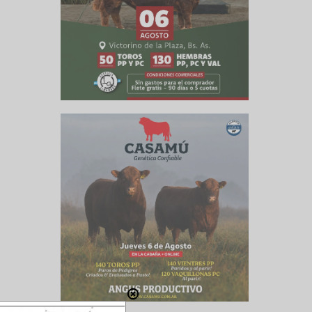
ró en USD
 dólar de
 antes de
epetir el
n de las
ortación,
rcado de
 términos
 la onda
r de los
a semana
manas. A
 y los de
rcasa. La
ticos que