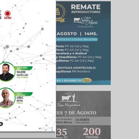
vaivenes
 cercano
 puntos a
cios del
tavos en
s bajo y
 baja de