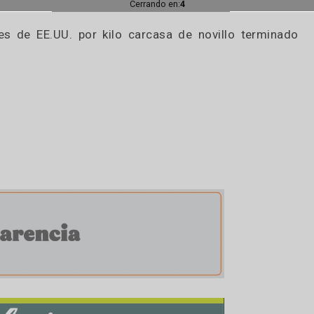
ur, hacemos el análisis de 50 días de otras tres 
 marcó una panza, con caídas en septiembre y prin
ar, en el marco de una tendencia que lleva más de 
lidad en estas semanas.
volución en el último año, al que le agregamos la
nto nos preocupa.
Cerrando en:
2
ólares de EE.UU. por kilo carcasa de novillo t