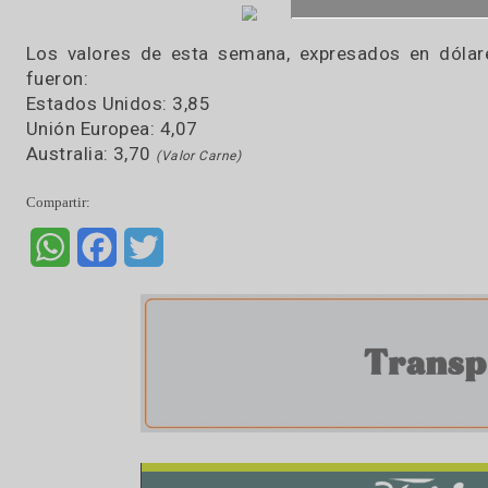
Valores extra Mercosur
Del mismo modo que para los países del Mercos
ganaderas.
En el caso de EE.UU. la trayectoria del precio
octubre y recuperación posterior.
En la UE el precio recobró diez centavos de dól
sistemática caída de los valores.
Finalmente, Australia mostró una mayor estabi
A continuación, mostramos el gráfico con la e
Uruguay para hacer notar esta anomalía que ta
Los valores de esta semana, expresados en d
fueron:
Estados Unidos: 3,85
Unión Europea: 4,07
Australia: 3,70
(Valor Carne)