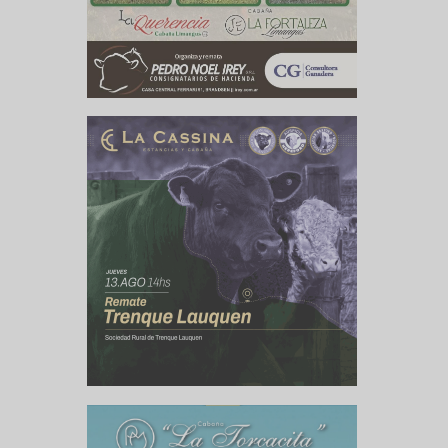
culo siguiente
s Granarios