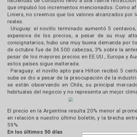
· Argentina: el novillo pesado y trasado marc
2,46. Los valores en moneda local subieron 8%
poco más del 2% en el período. El alza de la h
las elecciones nacionales, posiblemente a cau
desmadre en los mercados financieros y cambia
haciendas de consumo llevó a una fuerte retrac
que impulsó los incrementos mencionados. Co
Liniers, no creemos que los valores alcanzado
reales.
· Uruguay: el novillo terminado aumentó 5 cen
expansiva de los precios, a pesar de su muy
consignatarios, hubo una muy buena demanda p
de octubre fue de 34.500 cabezas, 3% sobre l
pesar de los mayores precios en EE.UU., Europa 
estos países sigue inalterada.
· Paraguay: el novillo apto para Hilton recibi
suba se dio a pesar de la preocupación de la i