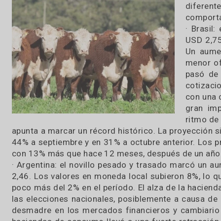
devaluación. Cómo se desenvolvieron los 
31 / 10 / 2019
En 
di
co
· B
USD
Un 
men
pas
cot
con
gra
rit
apunta a marcar un récord histórico. La proyec
44% a septiembre y en 31% a octubre anterior.
con 13% más que hace 12 meses, después de un