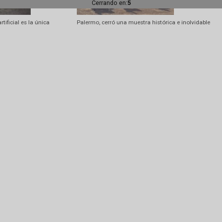
Amarok entre los vehículos más
Pablo Ginestet es el nuevo presiden
o
Cerrando en:
2
gestión artificial es la única
Palermo, cerró una muestra histórica 