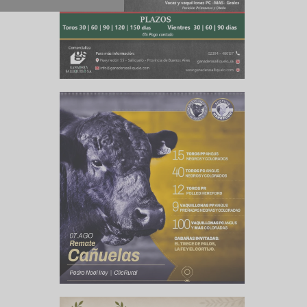
te de CARBAP
e inolvidable