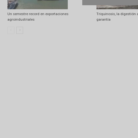
Preocupa la paralización de los Puertos
Hilux, Ranger y 
vendidos de juli
Un semestre record en exportaciones
Triquinosis, la di
agroindustriales
garantía