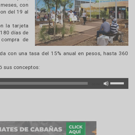
los asistentes a
ción de maquinaria
valor del capital,
6 y 60 meses, con
asas son del 19 al
al con la tarjeta
hasta 180 días de
ara la compra de
 hacienda con una tasa del 15% anual en pesos, h
ia, dejó sus conceptos:
00:00