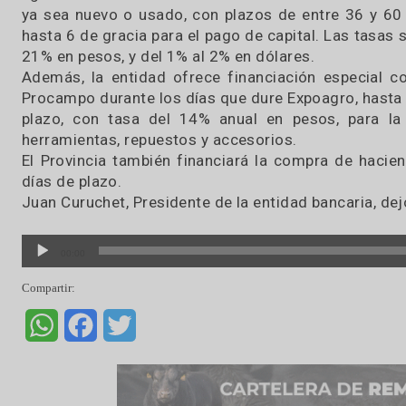
14 / 03 / 2018
El Banco Provincia puso a disposición de 
Expoagro sus líneas de crédito para la adquisi
agrícola. La entidad financia hasta el 100% del 
ya sea nuevo o usado, con plazos de entre 3
hasta 6 de gracia para el pago de capital. Las t
21% en pesos, y del 1% al 2% en dólares.
Además, la entidad ofrece financiación especi
Procampo durante los días que dure Expoagro, 
plazo, con tasa del 14% anual en pesos, p
herramientas, repuestos y accesorios.
El Provincia también financiará la compra de
días de plazo.
Juan Curuchet, Presidente de la entidad bancar
Reproductor
00:00
de
audio