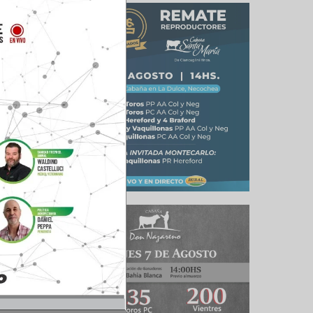
culo siguiente
a del Ternero