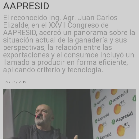
AAPRESID
El reconocido Ing. Agr. Juan Carlos
Elizalde, en el XXVII Congreso de
AAPRESID, acercó un panorama sobre la
situación actual de la ganadería y sus
perspectivas, la relación entre las
exportaciones y el consumoe incluyó un
llamado a producir en forma eficiente,
aplicando criterio y tecnología.
09 / 08 / 2019