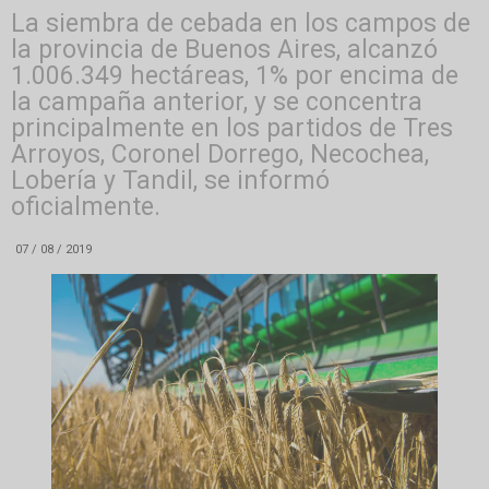
La siembra de cebada en los campos de
la provincia de Buenos Aires, alcanzó
1.006.349 hectáreas, 1% por encima de
la campaña anterior, y se concentra
principalmente en los partidos de Tres
Arroyos, Coronel Dorrego, Necochea,
Lobería y Tandil, se informó
oficialmente.
07 / 08 / 2019