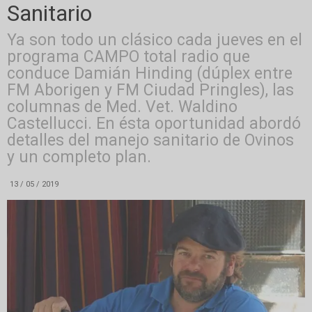
Sanitario
Ya son todo un clásico cada jueves en el
programa CAMPO total radio que
conduce Damián Hinding (dúplex entre
FM Aborigen y FM Ciudad Pringles), las
columnas de Med. Vet. Waldino
Castellucci. En ésta oportunidad abordó
detalles del manejo sanitario de Ovinos
y un completo plan.
13 / 05 / 2019