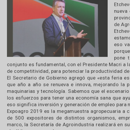
Expoagro, en la localidad de San Nicolás.
13 / 03 / 2019
E
E
n
p
d
E
e
e
p
p
conjunto es fundamental, con el Presidente Ma
de competitividad, para potenciar la productivi
El Secretario de Gobierno agregó que «esta fer
que año a año se renueva e innova, mejorando