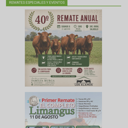
s Miguel
REMATES ESPECIALES Y EVENTOS
n de una
ra de la
 ministro
acional
ndo. Para
imo año,
ctores y
abajo en
 de mesas
ndustrial
e nuevas