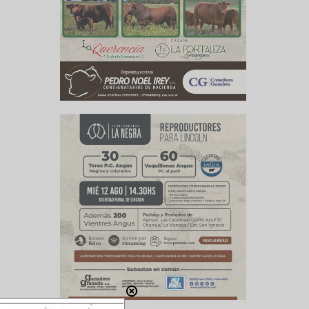
do todos
l, porque
ea a más
. En ese
uctores y
aglia; el
mbiemos,