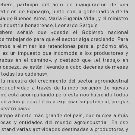
l secretario de Gobierno de Agroindustria, Lui
tchevehere, participó del acto de inauguració
ueva edición de Expoagro, junto con la gobernado
rovincia de Buenos Aires, María Eugenia Vidal, y el
e Agroindustria bonaerense, Leonardo Sarquís.
tchevehere señaló que «desde el Gobierno n
stamos trabajando para que el sector siga crecie
so vamos a eliminar las retenciones para el próx
orque es un impuesto que incomoda a los produ
one trabas en el camino», y destacó que «el tr
cri a la cabeza, se están llevando a cabo decenas
dad de todas las cadenas».
ia es la muestra del crecimiento del sector agroi
 la productividad a través de la incorporación d