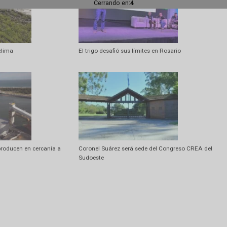
Artí
Taller de Actualización Tributaria en 
Cerrando en:
2
freno del clima
El trigo desafió sus límites en Rosario