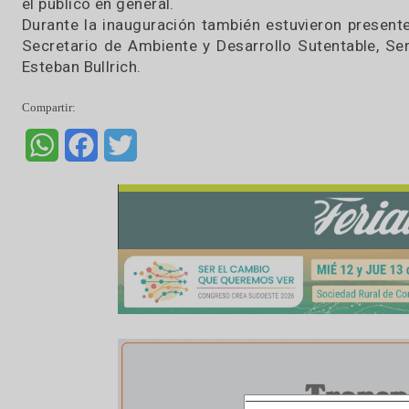
maquinarias y tecnología. Sabemos que el es
los esfuerzos para tener una economía sana qu
eso significa inversión y generación de empleo 
Expoagro 2019 es la megamuestra agropecuari
de 500 expositores de distintos organismos,
marco, la Secretaría de Agroindustria realizar
el público en general.
Durante la inauguración también estuvieron pr
Secretario de Ambiente y Desarrollo Sutentab
Esteban Bullrich.
Compartir:
WhatsApp
Facebook
Twitter