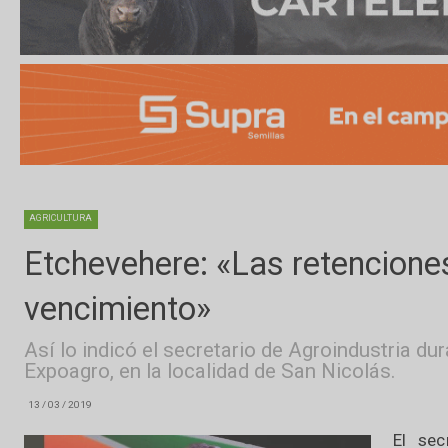
AGRICULTURA
Etchevehere: «Las retencio
vencimiento»
Así lo indicó el secretario de Agroindustr