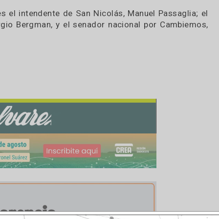
cenario no está acompañando pero estamos hacien
e ayude a los productores a expresar su potencia
para nuestro país».
a a campo abierto más grande del país, que nucl
 empresas y entidades del mundo agroindustrial
á en su stand varias actividades destinadas a prod
esentes el intendente de San Nicolás, Manuel Pass
le, Sergio Bergman, y el senador nacional por Ca