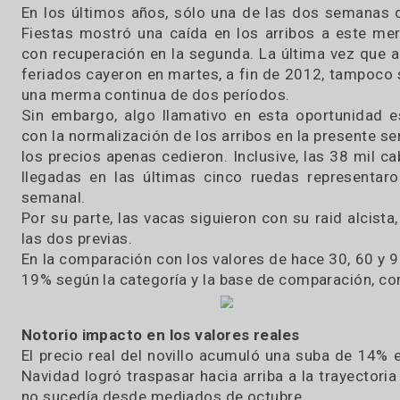
10 / 01 / 2019
La sucesión de feriados, más las lluvias caída
problema logístico que redundó en los citados
En los últimos años, sólo una de las dos sem
Fiestas mostró una caída en los arribos a es
con recuperación en la segunda. La última ve
feriados cayeron en martes, a fin de 2012, tam
una merma continua de dos períodos.
Sin embargo, algo llamativo en esta oportun
con la normalización de los arribos en la pres
los precios apenas cedieron. Inclusive, las 38
llegadas en las últimas cinco ruedas repr
semanal.
Por su parte, las vacas siguieron con su raid
las dos previas.
En la comparación con los valores de hace 30, 6
19% según la categoría y la base de comparació