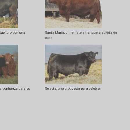
Artí
Trigo: restan cosechar lotes en Buenos Aire
egundo capítulo con una
Santa María, un remate a tranquera a
a
casa