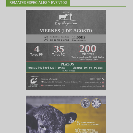
REMATES ESPECIALES Y EVENTOS
promedio
puntos de
ntre 10 y