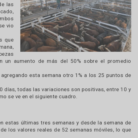
s crearon un
 aumentos.
anas de las
te mercado,
z que ambos
poco se vio
idad es que
ente semana,
 mil cabezas
esentaron un aumento de más del 50% sobre el 
 alcista, agregando esta semana otro 1% a los 25 
0 y 90 días, todas las variaciones son positivas, e
n, como se ve en el siguiente cuadro.