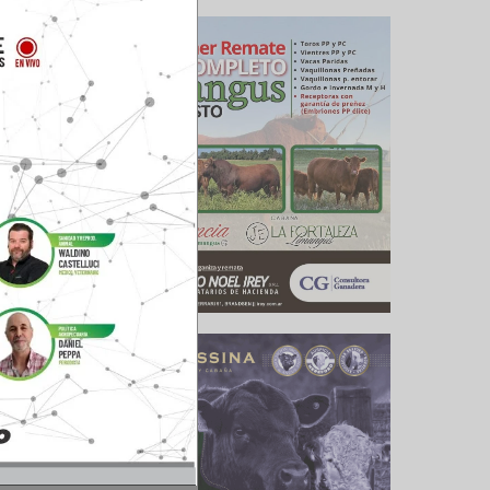
 público
da y que,
regar la
 hasta el
suceder,
er elegir
es.
(Valor