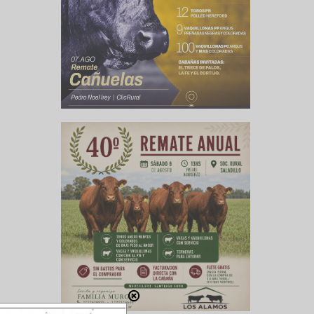
emana de
s, lo que
rincipios
a los 47-
ió a una
zación de
 la carne
a nuestro