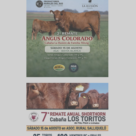
culo siguiente
s y La Pampa
bierta en