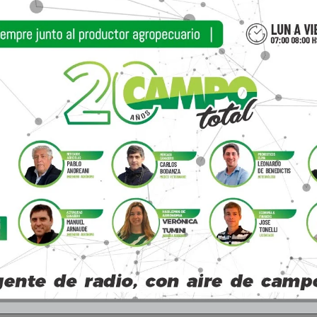
 deberían incrementar 16% su precio promedio al
e los animales. Nadie puede esperar que esto suce
do los volúmenes que normalmente tiene para ent
amente, el sector comercial, desde el frigorífico
bajo una presión considerable en su actividad.
 de manera instantánea pero sin dudas va a 
da más que de aumentos al público. En caso de pod
os, lo más apropiado sería hacerlo cuanto ant