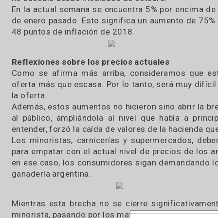
Notorio impacto en los valores reales
El precio real del novillo acumuló una suba d
Navidad logró traspasar hacia arriba a la tray
no sucedía desde mediados de octubre.
En la actual semana se encuentra 5% por encim
de enero pasado. Esto significa un aumento de
48 puntos de inflación de 2018.
Reflexiones sobre los precios actuales
Como se afirma más arriba, consideramos qu
oferta más que escasa. Por lo tanto, será muy 
la oferta.
Además, estos aumentos no hicieron sino abrir l
al público, ampliándola al nivel que había a 
entender, forzó la caída de valores de la hacien