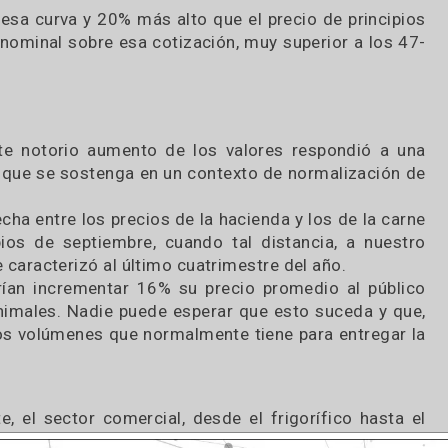
e 14% en estas últimas tres semanas y desde la s
ectoria de los valores reales de 52 semanas móvile
a de esa curva y 20% más alto que el precio de p
 75% nominal sobre esa cotización, muy superior 
e este notorio aumento de los valores respond
difícil que se sostenga en un contexto de normali
a brecha entre los precios de la hacienda y los de
principios de septiembre, cuando tal distancia, 
da que caracterizó al último cuatrimestre del año.