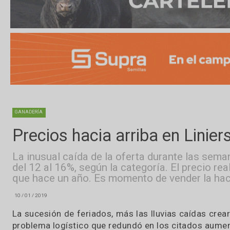
GANADERÍA
Precios hacia arriba en Lin
La inusual caída de la oferta durante las
del 12 al 16%, según la categoría. El pre
que hace un año. Es momento de vender l