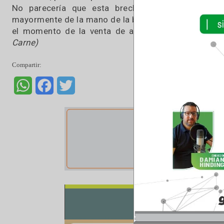
Los minoristas, carnicerías y supermercados,
para empatar con el actual nivel de precios d
en ese caso, los consumidores sigan demandan
ganadería argentina.
Mientras esta brecha no se cierre significativ
minorista, pasando por los matarifes, seguirán 
No parecería que esta brecha desaparezca
mayormente de la mano de la baja de la hacien
el momento de la venta de animales terminad
Carne)
Compartir:
WhatsApp
Facebook
Twitter