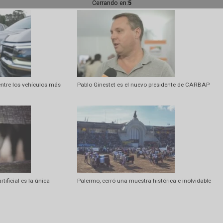
Artí
Abortos en ovinos: identificar las causas ev
Cerrando en:
2
Amarok entre los vehículos más
Pablo Ginestet es el nuevo presiden