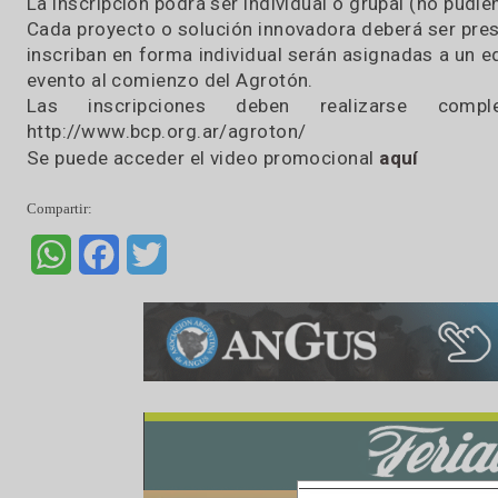
en un proceso de creación de soluciones que co
Podrán participar personas físicas mayores de
país (estudiantes, agentes de la cadena agro
postularse a la convocatoria trabajadores ins
Instituciones que conforman el comité organiz
La inscripción podrá ser individual o grupal (no
Cada proyecto o solución innovadora deberá ser
inscriban en forma individual serán asignadas 
evento al comienzo del Agrotón.
Las inscripciones deben realizarse
http://www.bcp.org.ar/agroton/
Se puede acceder el video promocional
aquí
Compartir:
WhatsApp
Facebook
Twitter