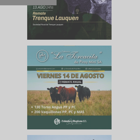
culo siguiente
ita pérdidas
te de CARBAP