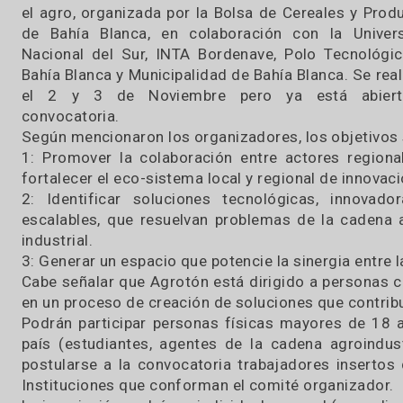
18 / 10 / 2018
Se informó que se realizará la «Agrotón 
maratón de soluciones tecnológicas e innova
el agro, organizada por la Bolsa de Cereales 
de Bahía Blanca, en colaboración con la U
Nacional del Sur, INTA Bordenave, Polo Tecn
Bahía Blanca y Municipalidad de Bahía Blanca. S
el 2 y 3 de Noviembre pero ya está a
convocatoria.
Según mencionaron los organizadores, los obje
1: Promover la colaboración entre actores re
fortalecer el eco-sistema local y regional de in
2: Identificar soluciones tecnológicas, inn
escalables, que resuelvan problemas de la ca
industrial.
3: Generar un espacio que potencie la sinergia 
Cabe señalar que Agrotón está dirigido a perso