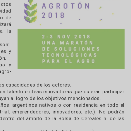
2018», una
doras para
y Productos
niversidad
ológico de
e realizará
bierta la
tivos son:
gionales y
novación.
ovadoras y
dena agro-
entre las capacidades de los actores.
nas con talento e ideas innovadoras que quieran p