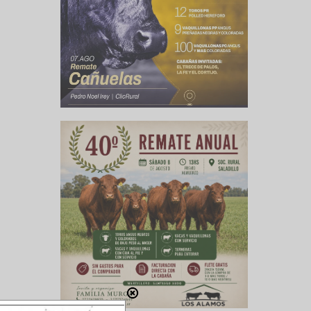
 todo el
o podrán
ni de las
as que se
o día del
 la web