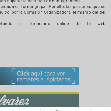
ntribuyan al logro de los objetivos mencionados.
 18 años, argentinos nativos o con residencia en
industrial, emprendedores, innovadores, etc.). N
ertos dentro del ámbito de la Bolsa de Cereales 
ador.
 pudiendo superar la cantidad de 6 integrantes).
 presentada en forma grupal. Por ello, las person
a un equipo, por la Comisión Organizadora, el mism
 completando el formulario online de