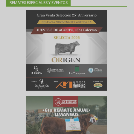
REMATES ESPECIALES Y EVENTOS
ototal
3107433