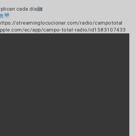
 a 8:OO horas con CAMPO total radio!!
 2983-561299 y lo compartimos
e sea mas cómoda
multiplican cada día
om.ar
d en https://streaminglocucionar.com/radio/camp
//apps.apple.com/ec/app/campo-total-radio/id158