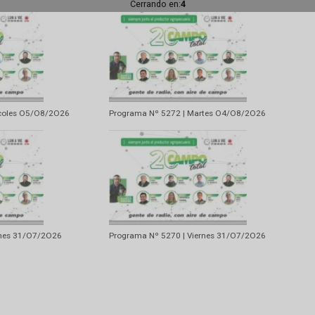
Artí
Una campaña fina hasta en l
Cerrando en:
1
73| Miercoles O5/O8/2O26
Programa Nº 5272 | Martes O4/O8/