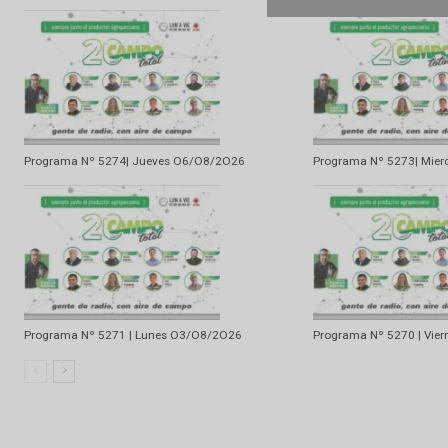
Artículo anterior
La Esencia, una venta mas que especial
Artículo relacionados
Ramdom
Programa Nº 5274| Jueves O6/O8/2O26
Programa Nº 52