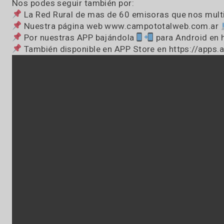
Estamos EN VIVO como cada mañana de 7:OO
Dejanos un mensaje o Whatsapp de audio al
Estamos en todos lados, vos elegí la que t
Pasión por el campo… pasión por la radio
Nos podes seguir también por:
La Red Rural de mas de 60 emisoras que nos 
Nuestra página web www.campototalweb.c
Por nuestras APP bajándola
para Androi
También disponible en APP Store en https: