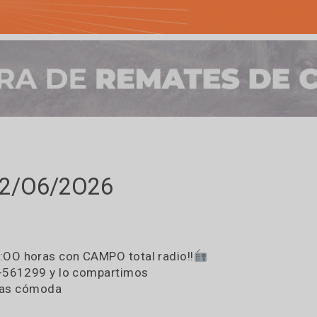
es O2/O6/2O26