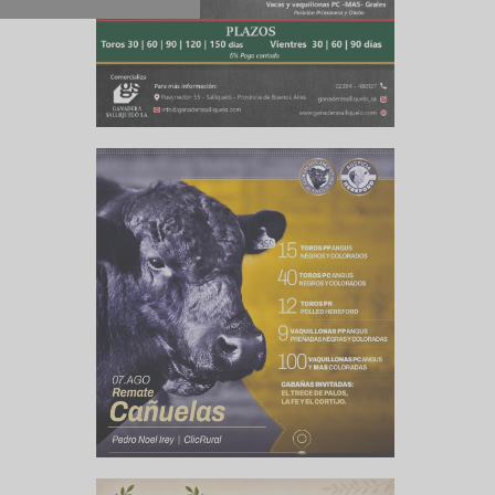
culo siguiente
os márgenes
2O26