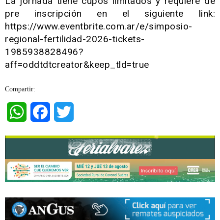
La jornada tiene cupos limitados y requiere de
pre inscripción en el siguiente link:
https://www.eventbrite.com.ar/e/simposio-
regional-fertilidad-2026-tickets-
1985938828496?
aff=oddtdtcreator&keep_tld=true
Compartir:
WhatsApp
Facebook
Twitter