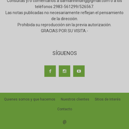
Consultas y/o comentarios a damianhinding@gmail.com ó a los
teléfonos 2983-561299/526567.
Las notas publicadas no necesariamente reflejan el pensamiento
de la dirección.
Prohibida su reproducción sin la previa autorización.
GRACIAS POR SU VISITA.-
SÍGUENOS
Quienes somos y que hacemos
Nuestros clientes
Sitios de Interés
Contacto
@