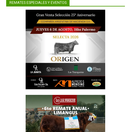
aliquello
eron los
posición
REMATES ESPECIALES Y EVENTOS
la mañana
os lotes
marcha y
do lo que
a mostró
ras y un
 algunos
s valores
saliendo
ó con no
tos, pero
tribuna a