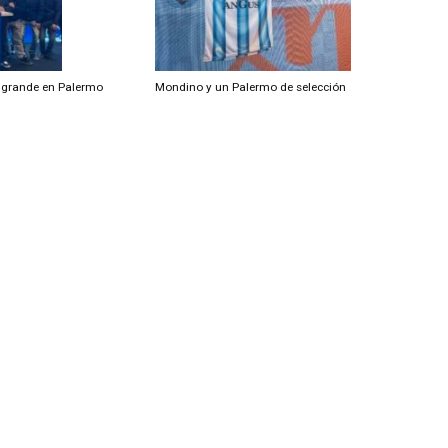
 señales en Rauch
Mondino metió segunda en Olavarría
a se hizo grande en Palermo
Mondino y un Palermo de selección