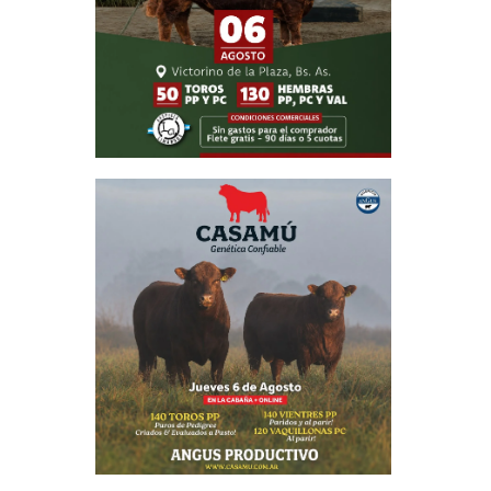
n valores
antalones
ación que
roductor,
ron bien
 mensaje
s grandes