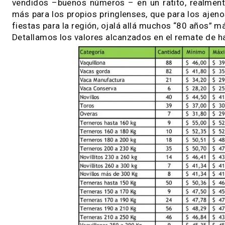
entender esto y recién allí hubo una reacción, p
acordes y con prácticamente la venta de la tota
Un ítem aparte para lo ocurrido con los Corri
largos y allí si demostró un remate solidario
debería ser la normal, pero que a veces por e
no siempre ofrece. Por eso, la sensación fin
vendidos –buenos números – en un ratito, re
más para los propios pringlenses, que para los
fiestas para la región, ojalá allá muchos “80 a
Detallamos los valores alcanzados en el remat