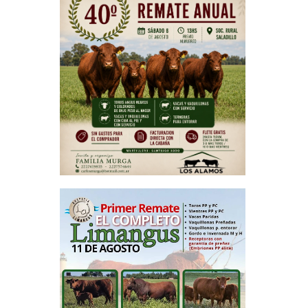
culo siguiente
ión Agraria