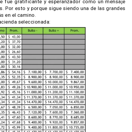
ara que todos los toros fueran saliendo a venta, co
lidad de lo expuesto.
edale, donde la “capital del ovino” se puso los p
, con manos, con aperturas ágiles y con una situ
sa cuestión especuladora que a veces muestra el p
al fue muy buena: ver como todos los ovinos fue
almente fue gratificante y esperanzador como un
 ajenos. Por esto y porque sigue siendo una de la
ños” más en el camino.
e de hacienda seleccionada: