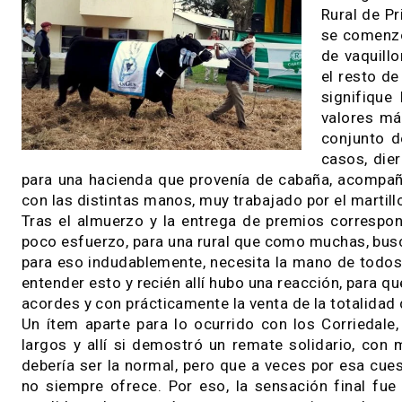
25 / 09 / 2018
Con u
SA -e
encar
Rural
se co
de va
el re
signi
valor
conju
casos
para una hacienda que provenía de cabaña, aco
con las distintas manos, muy trabajado por el m
Tras el almuerzo y la entrega de premios co
poco esfuerzo, para una rural que como muchas
para eso indudablemente, necesita la mano de to