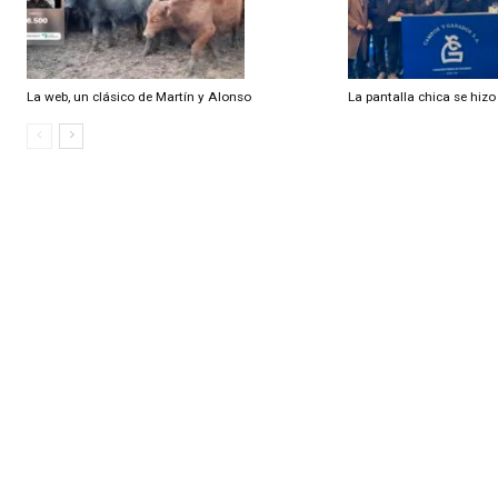
Artículo relacionados
Ramdom
La Negra y La Juanita, 25 años de un gran equipo
El mercado dejó
La web, un clásico de Martín y Alonso
La pantalla chic