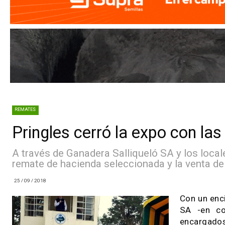
REMATES
Pringles cerró la expo con
A través de Ganadera Salliqueló SA y los l
remate de hacienda seleccionada y la vent