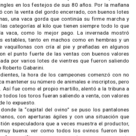
n encierre casi 1100 vacunos, la firma Ganadera S
n conjunto con Bernardelli, Pirola & Cía.- fu
gados de darle vida a la última jornada de la Ex
 de Pringles en los festejos de sus 80 años. Por 
menzó con la venta del gordo encerrado, con buen
quillonas, una vaca gorda que continúa su firme 
sto de las categorías al kilo que tienen siempre to
fique la vaca, como lo mejor pago. La invernad
es más estables, tanto en machos como en hemb
nto de vaquillonas con cría al pie y preñadas en
, dieron el punto fuerte de las ventas con bueno
mpañada por varios lotes de vientres que fueron 
artillo Roberto Gabarini.
rrespondientes, la hora de los campeones comenz
, busca mantener su número de animales e inscrip
dos. Así fue como el propio martillo, alentó a la 