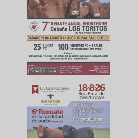
culo siguiente
 27/1O/2O25