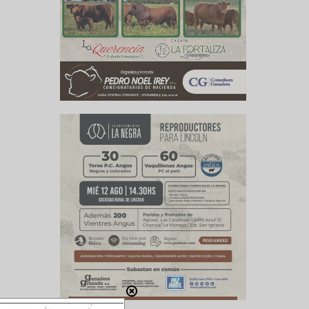
este tipo
 Liga de
co Chaves
ro de la
versiones
Martín y