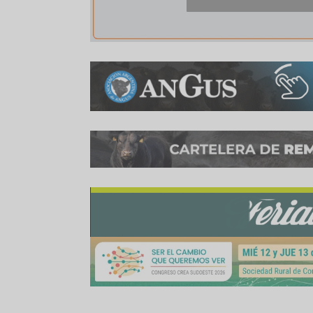
desarrollo local se construye con empresas que
familia Bracco.
Compartir:
WhatsApp
Facebook
Twitter