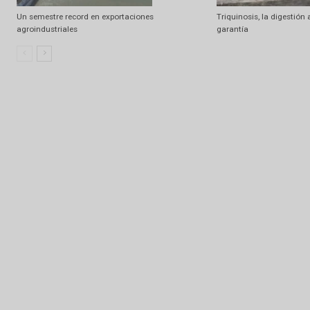
Preocupa la paralización de los Puertos
Hilux, Ranger y 
vendidos de juli
Un semestre record en exportaciones
Triquinosis, la di
agroindustriales
garantía