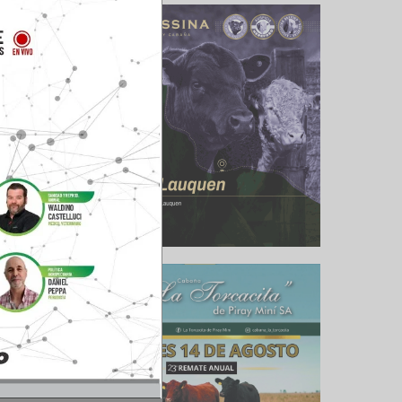
traron el
permitirá
inversión
n traerá
e noticia
ecena de
oso, San
l Plata y
 actual,
apoyo de
llo de la
e que el