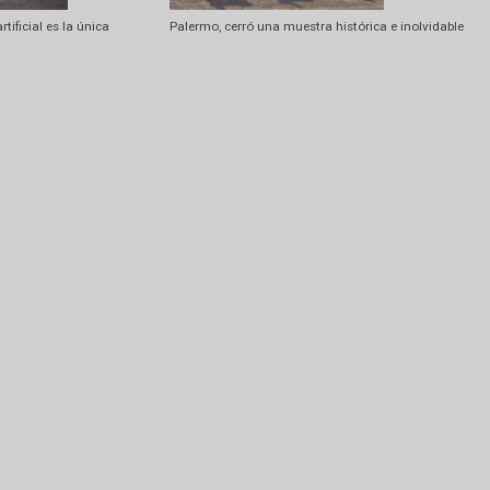
Amarok entre los vehículos más
Pablo Ginestet es el nuevo presiden
o
gestión artificial es la única
Palermo, cerró una muestra histórica 