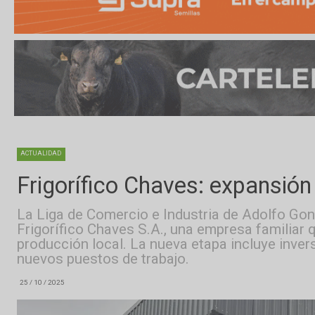
ACTUALIDAD
Frigorífico Chaves: expan
La Liga de Comercio e Industria de Adol
Frigorífico Chaves S.A., una empresa fami
producción local. La nueva etapa incluye 