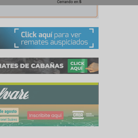
 invierten, sueñan y apuestan por su gente, como l
Cerrando en:
2