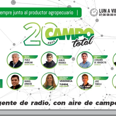
ó a la Liga junto a integrantes de su familia y mos
de faena iniciadas en marzo de este año. La obra 
s.
oyectos de ampliación para el próximo año, con una 
talece su capacidad productiva, sino que tambié
 40 personas más, lo cual representa una excelent
sonas y distribuye sus productos en más de una d
Arroyos, Coronel Dorrego, Punta Alta, Monte Herm
, De la Garma, Benito Juárez, Azul, Tandil, Mar de
 de adquirir tres hectáreas linderas al predio
o del Departamento Ejecutivo Municipal y el 
uevos puestos de trabajo y fortalecerá el desarro
haves acompaña este proyecto con la convicción d