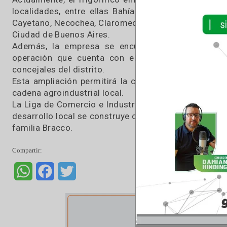
El titular de la firma, Santiago Bracco, recibi
avance de las obras de ampliación de la playa 
aumentar la faena de 300 a 500 animales diario
“La novedad es que la firma va a cristalizar pr
que nos entusiasma mucho, porque no sólo for
más empleo ya que se estima la contratación de
para toda la comunidad”, adelantó Manso.
Actualmente, el frigorífico emplea a 146 per
localidades, entre ellas Bahía Blanca, Tres 
Cayetano, Necochea, Claromecó, Gonzales Chaves
Ciudad de Buenos Aires.
Además, la empresa se encuentra en proceso
operación que cuenta con el acompañamient
concejales del distrito.
Esta ampliación permitirá la creación de 40 n
cadena agroindustrial local.
La Liga de Comercio e Industria de Gonzales C