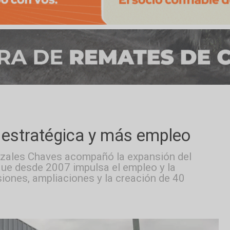
sión estratégica y más emple
fo Gonzales Chaves acompañó la expansión d
liar que desde 2007 impulsa el empleo y la
inversiones, ampliaciones y la creación de 4