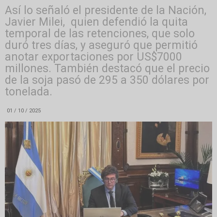
Así lo señaló el presidente de la Nación,
Javier Milei, quien defendió la quita
temporal de las retenciones, que solo
duró tres días, y aseguró que permitió
anotar exportaciones por US$7000
millones. También destacó que el precio
de la soja pasó de 295 a 350 dólares por
tonelada.
01 / 10 / 2025