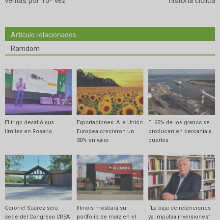
ventas por 15ª vez
historia cíclica
Artículo relacionados
Ramdom
El trigo desafió sus
Exportaciones: A la Unión
El 65% de los granos se
límites en Rosario
Europea crecieron un
producen en cercanía a
30% en valor
puertos
Coronel Suárez será
Illinois mostrará su
“La baja de retenciones
sede del Congreso CREA
portfolio de maíz en el
ya impulsa inversiones”