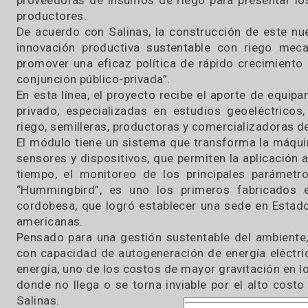
importancia de que equipos de técnicos y ci
tecnologías innovadoras.
Este tema se presentará en la 6.° Reunión Int
Agua del INTA el 22 y 23 de agosto en la Esta
el conocimiento en la temática, el encuentro 
proveedoras de insumos de riego para presenta
productores.
De acuerdo con Salinas, la construcción de 
innovación productiva sustentable con rieg
promover una eficaz política de rápido crecimi
conjunción público-privada”.
En esta línea, el proyecto recibe el aporte de
privado, especializadas en estudios geoeléct
riego, semilleras, productoras y comercializador
El módulo tiene un sistema que transforma la 
sensores y dispositivos, que permiten la aplic
tiempo, el monitoreo de los principales par