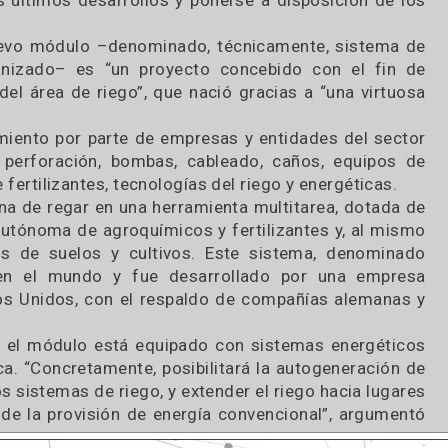
entíficos del instituto puedan evaluar el pote
ernacional de Riego, que realizará el Programa Na
ción Agropecuaria de INTA Manfredi. Además de co
es el más elegido del país por la mayoría de las
r los últimos desarrollos y ponerse a disposició
este nuevo módulo –denominado, técnicamente, si
o mecanizado– es “un proyecto concebido con e
ento del área de riego”, que nació gracias a “una
 equipamiento por parte de empresas y entidades d
ricos, perforación, bombas, cableado, caños, eq
as de fertilizantes, tecnologías del riego y energét
máquina de regar en una herramienta multitarea, 
ación autónoma de agroquímicos y fertilizantes y,
ámetros de suelos y cultivos. Este sistema, de