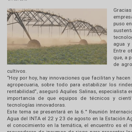
construcción de un sistema de producción
equipado con tecnología de última generac
de Riego.
21 / 08 / 2018
Gr
em
pu
su
te
ag
En
qu
de
cultivos.
“Hoy por hoy, hay innovaciones que facilitan y 
agropecuaria, sobre todo para estabilizar los
rentabilidad”, aseguró Aquiles Salinas, especial