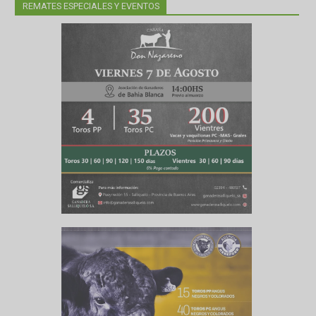
vot,
acional
REMATES ESPECIALES Y EVENTOS
úblico y
Córdoba–
oducción
ipado con
iente del
éctrica.
ultitarea
plicación
suelos y
resa pyme
nómicos y
estacó la