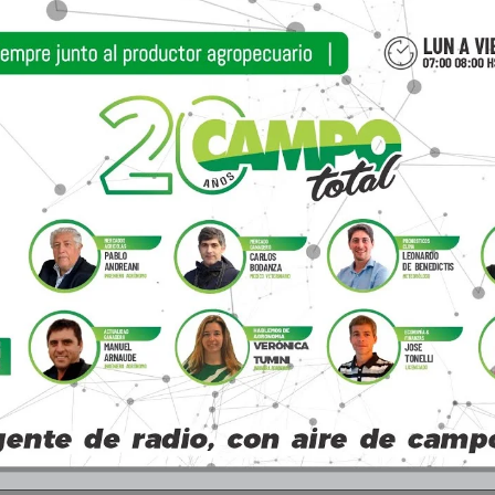
ados en el mundo y fue desarrollado por una
Estados Unidos, con el respaldo de compañías al
iente, el módulo está equipado con sistemas ene
éctrica. “Concretamente, posibilitará la autogene
 en los sistemas de riego, y extender el riego haci
 costo de la provisión de energía convencional”, 
podrá implementarse en cultivos extensivos tradic
ambién se adapta a producciones intensivas de fruta
podrá implementarse en cultivos extensivos tradic
ón experimental del INTA en Manfredi es uno de lo
ivos más consultado a escala nacional y de refere
ión con un entramado de actores institucionales, p