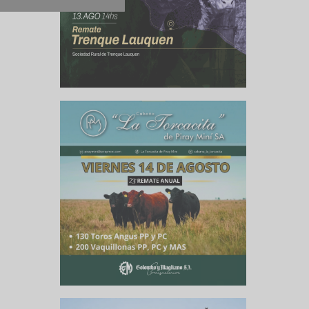
ada en la
llevará a
 de INTA
orios de
onales e
ecnología
posición
nacional,
e Miguel
NTA y de