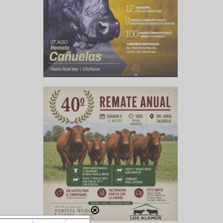
ncial de
cional de
ncentrar
 empresas
n de los
stema de
l fin de
 virtuosa
el sector
uipos de
icas.
dotada de
 al mismo
nominado