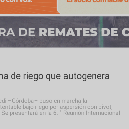
stema de riego que autogene
Manfredi –Córdoba– puso en marcha la