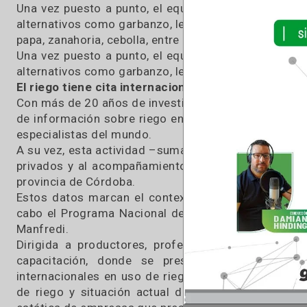
“Hummingbird”, es uno los primeros fabric
cordobesa, que logró establecer una sede en 
americanas.
Pensado para una gestión sustentable del amb
con capacidad de autogeneración de energía el
energía, uno de los costos de mayor gravitación
donde no llega o se torna inviable por el alto
Salinas.
Una vez puesto a punto, el equipo construido 
alternativos como garbanzo, lenteja y arveja. T
papa, zanahoria, cebolla, entre otras.
Una vez puesto a punto, el equipo construido 
alternativos como garbanzo, lenteja y arveja.
El riego tiene cita internacional
Con más de 20 años de investigación, la estaci
de información sobre riego en cultivos extens
especialistas del mundo.
A su vez, esta actividad –sumada a la articulac