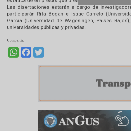
privados y al acompañamiento técnico en el ter
provincia de Córdoba.
Estos datos marcan el contexto de la sexta ed
cabo el Programa Nacional de Agua del INTA e
Manfredi.
Dirigida a productores, profesionales y estu
capacitación, donde se presentarán experi
internacionales en uso de riego, uso de aguas 
de riego y situación actual del recurso hídr
estática de empresas que presentarán sus prod
Las disertaciones estarán a cargo de investig
participarán Rita Bogan e Isaac Carrelo (Uni
García (Universidad de Wageningen, Países B
universidades públicas y privadas.
Compartir:
WhatsApp
Facebook
Twitter