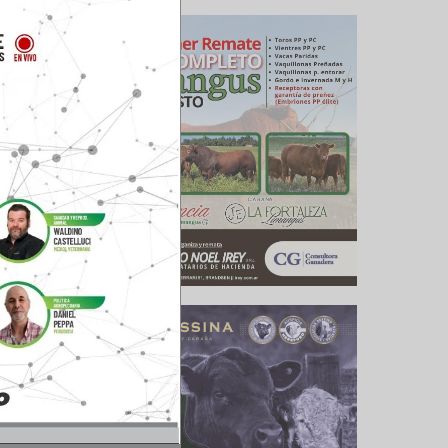
 empresa
emanas y
rgéticos
ración de
a lugares
argumentó
ionales y
les, vid,
ionales y
s centros
ncia para
úblicos y