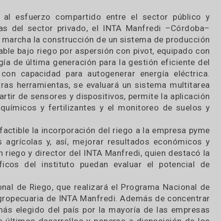
 sustentable bajo riego por aspersión con pi
ión. Se presentará en la 6. ° Reunión Intern
acias al esfuerzo compartido entre el sector p
presas del sector privado, el INTA Manfredi –
so en marcha la construcción de un sistema de pr
stentable bajo riego por aspersión con pivot, equ
cnología de última generación para la gestión efic
ua y con capacidad para autogenerar energía el
tre otras herramientas, se evaluará un sistema m
e, a partir de sensores y dispositivos, permite la a
 agroquímicos y fertilizantes y el monitoreo de 
hacen factible la incorporación del riego a la emp
 rindes agrícolas y, así, mejorar resultados eco
ista en riego y director del INTA Manfredi, quien d