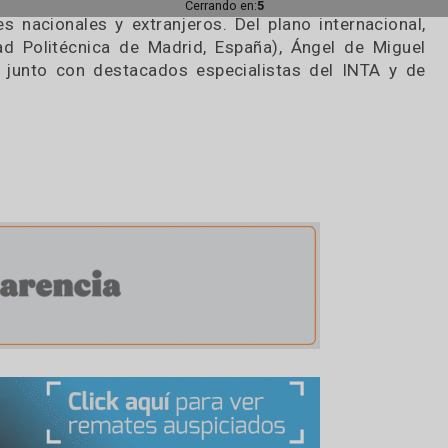
ritorio– contribuyó a expandir la superficie irrig
ición de la Reunión Internacional de Riego, que 
l 22 y 23 de agosto en la Estación Agropecuaria
diantes avanzados, la reunión contará con audit
encias productivas con riego, resultados naci
residuales, energías alternativas aplicadas a la t
ico en la región Pampeana. Además, habrá una ex
uctos y tecnologías.
Cerrando en:
2
adores nacionales y extranjeros. Del plano inter
versidad Politécnica de Madrid, España), Ángel d
ajos), junto con destacados especialistas del I