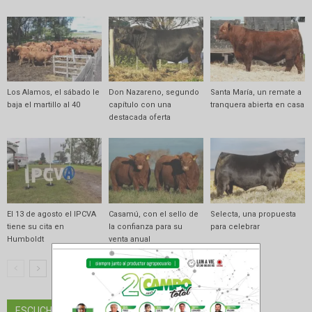
Los Alamos, el sábado le
Don Nazareno, segundo
Santa María, un remate a
baja el martillo al 40
capítulo con una
tranquera abierta en casa
destacada oferta
El 13 de agosto el IPCVA
Casamú, con el sello de
Selecta, una propuesta
tiene su cita en
la confianza para su
para celebrar
Humboldt
venta anual
ESCUCHAR RADIO EN VIVO