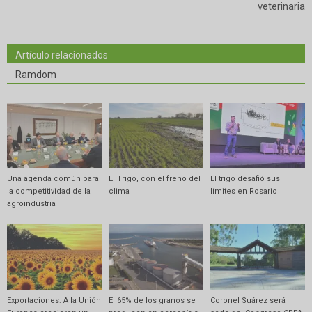
veterinaria
Artículo relacionados
Ramdom
Una agenda común para
El Trigo, con el freno del
El trigo desafió sus
la competitividad de la
clima
límites en Rosario
agroindustria
Exportaciones: A la Unión
El 65% de los granos se
Coronel Suárez será