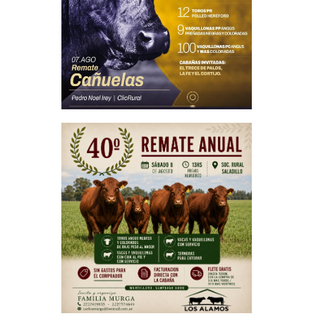
pecuaria
el fuerte
pecuarias
iferentes
aquellos
esitamos
os cuando
llo para
emos que
ominador
aseguró:
ajo en el
ciones de