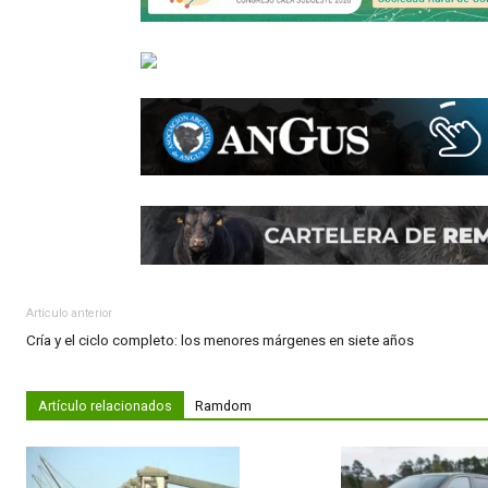
Con el fin de promover el fortalecimiento de 
carreras agronómicas y afines, y el reconoci
agricultura sostenible.
El informe completo
aquí
Compartir:
WhatsApp
Facebook
Twitter