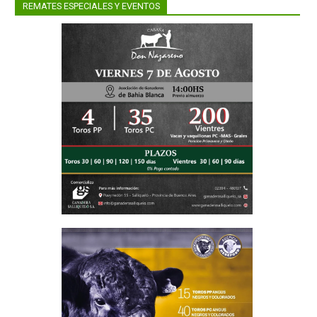
ión
REMATES ESPECIALES Y EVENTOS
 trabajo
colas y
nes en el
lución N°
istros de
biente y
l fin de
as y su
s de los
nología e
Ambiente