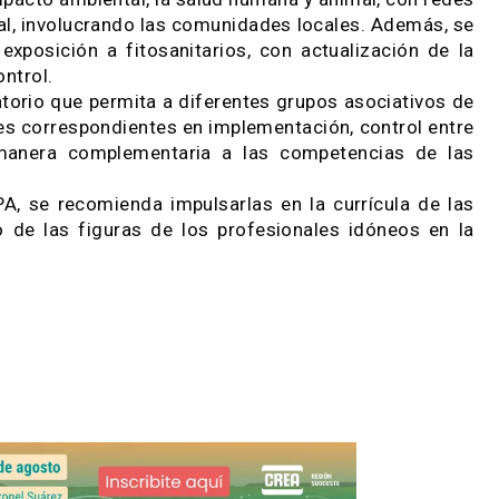
uesta en marcha de una Plataforma de Buenas P
ecución de los programas de aplicación de fitosa
vincial con protocolos oficiales, indicadores y si
de Salud apoyaremos con compromiso técnico, princ
 instancias que requiera este proceso», destacó el
rabajo destaca la importancia de realizar indicadore
del impacto ambiental, la salud humana y animal, 
 nacional, involucrando las comunidades locales. A
de la exposición a fitosanitarios, con actualizac
 de control.
regulatorio que permita a diferentes grupos asoci
ilidades correspondientes en implementación, cont
s, de manera complementaria a las competencia