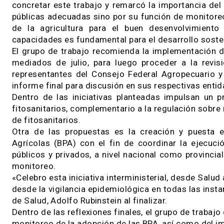
fitosanitarios, especialmente en zonas de amor
políticas públicas atiendan debidamente el cui
sobre la base de instituciones eficientes y efi
También se presentan 23 recomendaciones 
fortalecimiento de la articulación institucio
prevenir efectos no deseados en la salud y el a
fomento a las buenas prácticas y de la autogest
El ministro de Ciencia, Tecnología e Innovaci
concretar este trabajo y remarcó la importanci
públicas adecuadas sino por su función de mon
de la agricultura para el buen desenvolvi
capacidades es fundamental para el desarrollo s
El grupo de trabajo recomienda la implementac
mediados de julio, para luego proceder a la 
representantes del Consejo Federal Agropecua
informe final para discusión en sus respectivas
Dentro de las iniciativas planteadas impulsan
fitosanitarios, complementario a la regulación 