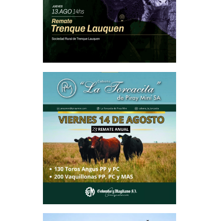
rácticas
nitarios
stemas de
ipalmente
 ministro
s para el
con redes
demás, se
ión de la
ativos de
rol entre
s de las