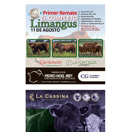
a que las
agrícola,
lógico.
tadas al
tos para
lica, del
ción por
políticas
pendiente
de estas
partir de
rte, los
varán el
ación de
es vacíos