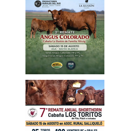
la de las
os en la