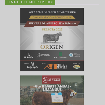
 afectó
en menor
REMATES ESPECIALES Y EVENTOS
ocasionó
es como
lpones y
e de los
trillada
a por la
 daño por
iendo la
Coronel
de hasta
ad de la