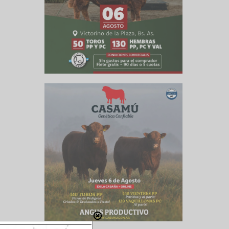
ados con
os daños
 y 60 mm,
aún no se
uvia que
gnitudes
temporal,