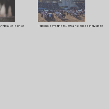
Amarok entre los vehículos más
Pablo Ginestet es el nuevo presiden
o