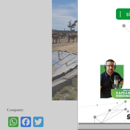
sin operatoria por el momento y sin cupos por
evalúa el estado del canal y balizamiento.
Según la última posición de Buques emitada po
había anunciados 6 barcos por 102.000 tn. S
embarcaciones pueden ser cargadas a través de