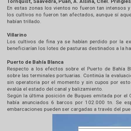
superficie de trigo y cebada se había cosec
pérdidas. Cebada: entre el 70% y 100%. Trigo: e
Los lotes de cebada con alto potencial de ren
materiales fueron altamente significativos en e
Tornquist, Saavedra, Puan, A. Alsina, Cnel. Pr
En estas zonas los vientos no fueron tan inte
los cultivos no fueron tan afectados, aunque s
habían trillado.
Villarino
Los cultivos de fina ya se habían perdido po
beneficiarían los lotes de pasturas destinados a
Puerto de Bahía Blanca
Respecto a los efectos sobre el Puerto de B
sobre las terminales portuarias. Continúa la e