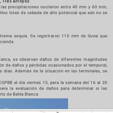
hado, quedaron lotes puntuales que fueron afect
ntre el 40 y 60%.
dimiento sufrieron vuelcos y desgrane parcial. L
sta zona.
ingles, Tres Arroyos
nsos y las precipitaciones oscilaron entre 40 mm
í aquellos lotes de cebada de alto potencial que 
r la extrema sequía. Se registraron 110 mm de ll
 la hacienda.
ahía Blanca, se observan daños de diferentes ma
valuación de daños y pérdidas ocasionados por el 