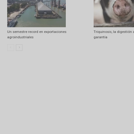
Artículo relacionados
Ramdom
Preocupa la paralización de los Puertos
Hilux, Ranger y 
vendidos de juli