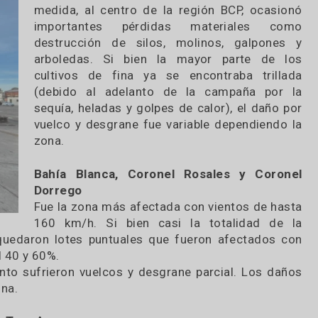
El temporal del sábado 16 que
principalmente a la zona sur y, 
medida, al centro de la región BCP, 
importantes pérdidas material
destrucción de silos, molinos, ga
arboledas. Si bien la mayor part
cultivos de fina ya se encontraba 
(debido al adelanto de la campañ
sequía, heladas y golpes de calor), el
vuelco y desgrane fue variable depend
zona.
Bahía Blanca, Coronel Rosales y 
Dorrego
Fue la zona más afectada con vientos 
160 km/h. Si bien casi la totalid