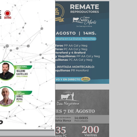
nales, se
 16 al 20
r si las