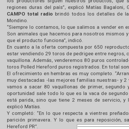
más que satisfechos. El 93% de los 175 lotes
está preofertado. Es la venta más importante
de la cabaña y creemos que es un remate
grande también para la zona, y nos reconforta
tener casi todo preofertado, porque indica que
los productores siguen nuestros productos,
regiones duras del país”, explicó Matías Baga
CAMPO total radio
brindó todos los detalles
Mondino.
“Siempre lo contamos, lo que salimos a vende
Son animales que hacemos para nosotros mism
que el producto funciona”, indicó.
En cuanto a la oferta compuesta por 650 repro
estar vendiendo 29 toros de pedrigee entre neg
vaquillona. Además, venderemos 80 puros contr
toros Polled Hereford puros registrados. En tot
El ofrecimiento en hembras es muy completo. “