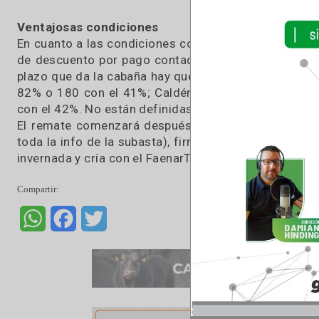
muy destacadas -las mejores familias nuestras-
vamos a sacar 80 vaquillonas de primer, segu
oportunidad sale todo lo que es la vaca de se
está parida, sino que tiene 2 meses de servic
explicó Matías.
Y completó: “En lo que respecta a vientres 
parición primavera. Y lo que es para reposi
Hereford PR”.
Ventajosas condiciones
En cuanto a las condiciones comerciales, hay fl
de descuento por pago contado; un 12% por pag
plazo que da la cabaña hay que sumarle los con
82% o 180 con el 41%; Caldén Agraria, 240 dí
con el 42%. No están definidas todavía las cond
El remate comenzará después del almuerzo y e
toda la info de la subasta), firma que por la m
invernada y cría con el FaenarTV por la pantalla 