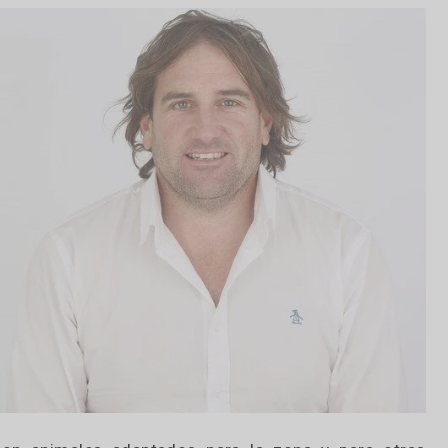
a genética Angus y Hereford. La venta es fís
o de Alfredo S. Mondino