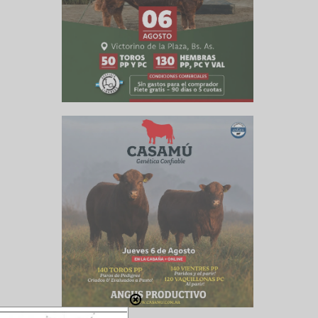
ra otras
de hoy de
fredo S.
e campo.
cidos de
, vamos a
ptos para
nas; y 15
oloradas