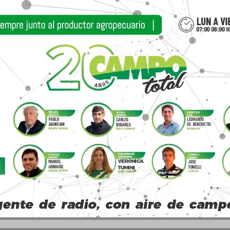
 y 2 vaquillonas Polled Hereford. En lo que respec
ndo y tercer parto, todo parido y todo colorado.
gundo y tercer parto, con 2 meses de servicio, no
io, y la vaquillona de 15 meses, con un mes de s
preñados, estamos sacando 220 Angus negras y co
ción, sacamos 200 Angus PC coloradas y negras 
ete gratis para todo el país y por cualquier compr
o a 30 días; 60 días libres o 180 días con el 35
venios de las tarjetas rurales: AgroNación, 360 dí
as con el 53%; ProCampo, 360 días con el 84% o 
iciones de Galicia Rural.
stará a cargo Alfredo S. Mondino (en la página 
añana llevará a cabo desde la cabaña su venta tele
de Canal Rural.