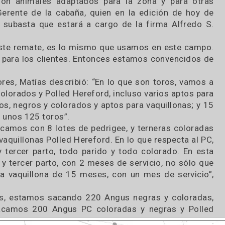
 que son animales adaptados para la zona y pa
loni, Gerente de la cabaña, quien en la edición 
 de la subasta que estará a cargo de la firma Al
r en este remate, es lo mismo que usamos en est
os y para los clientes. Entonces estamos conven
ductores, Matías describió: “En lo que son toros
ros, colorados y Polled Hereford, incluso varios a
olados, negros y colorados y aptos para vaquillo
al son unos 125 toros”.
Arrancamos con 8 lotes de pedrigee, y terneras c