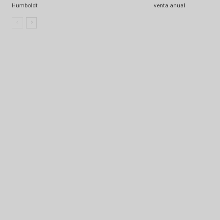
Los Alamos, el sábado le baja el martillo al 40
Don Nazareno, s
destacada ofert
El 13 de agosto el IPCVA tiene su cita en
Casamú, con el s
Humboldt
venta anual