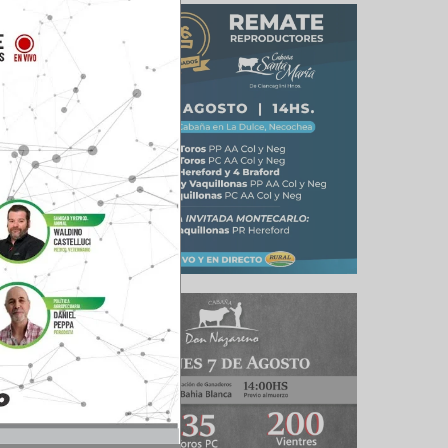
ta al PC,
 En esta
 sólo que
ervicio”,
loradas,
y Polled
a, un 25%
%. A ese
as con el
180 días
web está
visada de