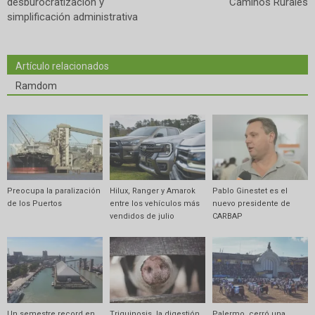
desburocratización y
Caminos Rurales
simplificación administrativa
Artículo relacionados
Ramdom
Preocupa la paralización
Hilux, Ranger y Amarok
Pablo Ginestet es el
de los Puertos
entre los vehículos más
nuevo presidente de
vendidos de julio
CARBAP
Un semestre record en
Triquinosis, la digestión
Palermo, cerró una