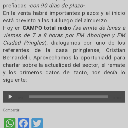
preñadas
-con 90 días de plazo-
.
En la venta habrá importantes plazos y el inicio
está previsto a las 14 luego del almuerzo.
Hoy en
CAMPO total radio
(se emite de lunes a
viernes de 7 a 8 horas por FM Aborigen y FM
Ciudad Pringles
), dialogamos con uno de los
referentes de la casa pringlense, Cristian
Bernardelli. Aprovechamos la oportuniadd para
charlar sobre la actualidad del sector, el remate
y los primeros datos del tacto, nos decía lo
siguiente:
Reproductor
00:00
00:00
de
audio
Compartir:
WhatsApp
Facebook
Twitter