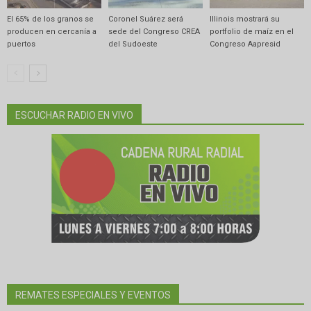
El 65% de los granos se
Coronel Suárez será
Illinois mostrará su
producen en cercanía a
sede del Congreso CREA
portfolio de maíz en el
puertos
del Sudoeste
Congreso Aapresid
ESCUCHAR RADIO EN VIVO
REMATES ESPECIALES Y EVENTOS