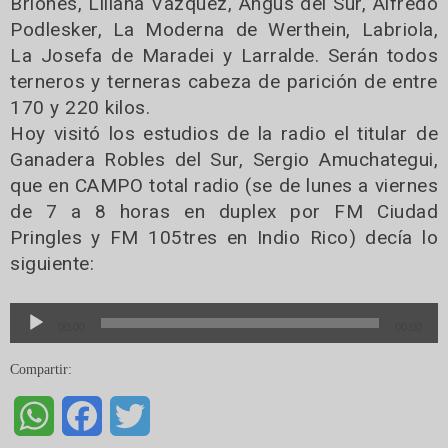
Briones, Liliana Vazquez, Angus del Sur, Alfredo
Podlesker, La Moderna de Werthein, Labriola,
La Josefa de Maradei y Larralde. Serán todos
terneros y terneras cabeza de parición de entre
170 y 220 kilos.
Hoy visitó los estudios de la radio el titular de
Ganadera Robles del Sur, Sergio Amuchategui,
que en CAMPO total radio (se de lunes a viernes
de 7 a 8 horas en duplex por FM Ciudad
Pringles y FM 105tres en Indio Rico) decía lo
siguiente:
Reproductor
00:00
00:00
de
audio
Compartir:
WhatsApp
Facebook
Twitter