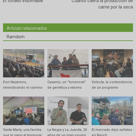
El tordillo indomable
Cuánto caerá la producción de
carne por la seca
Artículo relacionados
Ramdom
Don Nazareno,
Casamú, un “torrencial”
Selecta, la contundencia
reivindicando el camino
de genética y valores
de un programa
Santa María, una familia
La Negra y La Juanita, 25
El mercado dejó señales
que le ganó al temporal
años de un gran equipo
en Rauch