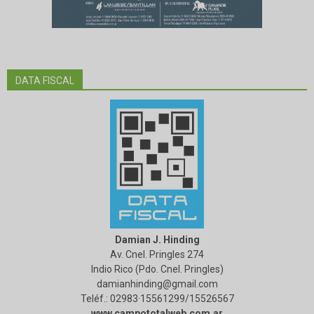
DATA FISCAL
Damian J. Hinding
Av. Cnel. Pringles 274
Indio Rico (Pdo. Cnel. Pringles)
damianhinding@gmail.com
Teléf.: 02983·15561299/15526567
www.campototalweb.com.ar