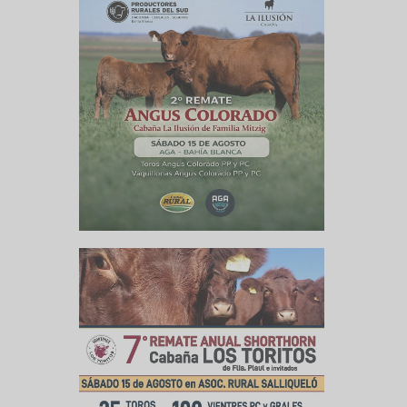
ra poder
. En esa
 tenemos