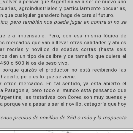
echo. Cada uno puede tener razones por las cuales
ien que podría y otros te contarán las cosas buen
ifícilmente discutamos y es que este gobierno a pu
r en lo que es acceso a mercados y al reposiciona
rabajo, volver a pensar que Argentina va a ser de 
ropecuarias, agroindustriales y particularmente p
yección que cualquier ganadero haga de cara al fut
ntástico, pero también nos puede jugar en contra
dad que era impensable. Pero, con esa misma l
 otros mercados que van a llevar otras calidades
enerar recrías y novillos de edades cortas (ha
 que nos den un tipo de calibre y de tamaño que 
 de 450 o 500 kilos de peso vivo.
iendo porque quizás el productor no está recibi
poder hacerlo, pero es lo que se viene.