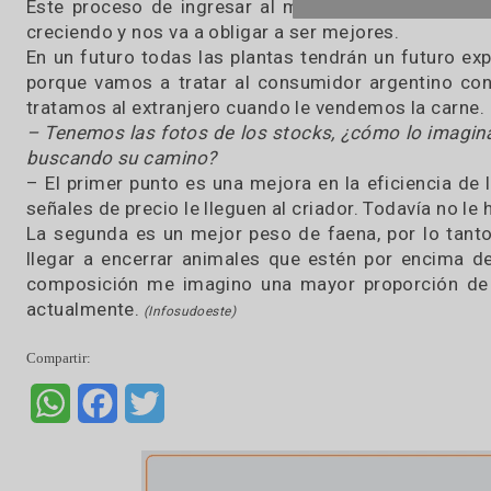
La buena noticia de la mala noticia es que tene
ingresar con las mismas condiciones o sin rest
Europa, sin pagar arancel. Y la segunda, es que 
– Suponiendo que seguimos con este tren expor
mercado interno para el consumidor. ¿Qué va a 
– Se están transformando. Te sorprenderás al v
transformado en exportadoras. Esto es un círcu
mercado.
Es maravilloso que toda la cuestión de inversi
a los mercados externos, se va a ver reflejado 
Este proceso de ingresar al mercado y tener 
creciendo y nos va a obligar a ser mejores.
En un futuro todas las plantas tendrán un futu
porque vamos a tratar al consumidor argenti
tratamos al extranjero cuando le vendemos la c
– Tenemos las fotos de los stocks, ¿cómo lo i
buscando su camino?
– El primer punto es una mejora en la eficienci