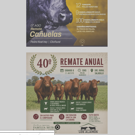
 cree que
as que se
esto a la
miento de
nuevo uno
ecuarias,
uro.
 si no se
ógica de
 y ahí es
sta seis
quiera el
endo las