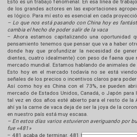
– Esto marca el excelente trabajo que se ha h
este gobierno no ha hecho las cosas todo lo b
han hecho.
Entre la buenas y las malas hay una cosa que d
Argentina otra vez en el mundo. Y en particula
nuestro país.
Esto es un trabajo fenomenal. En esa línea de t
de los grandes actores en las exportaciones ag
es lógico. Para mí esto es esencial en cada pro
– Lo que nos está pasando con China hoy es fa
cambia el hecho de poder salir de la vaca
– Ahora estamos capitalizando una oportuni
pensamiento tenemos que pensar que va a haber
donde hay que profundizar la necesidad de g
dientes, cuatro idealmente) con peso de faena
mercado mundial. Estamos hablando de animales
Esto hoy en el mercado todavía no se está v
señales de los precios o incentivos claros para 