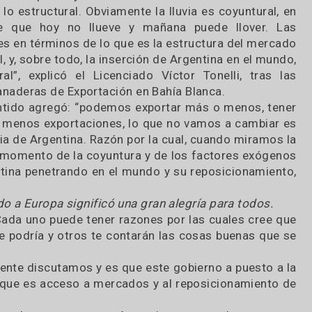
mos con un momento extraordinario en mat
tación, obviamente con las incertidumbres q
os por lo que vaya a suceder. “Yo lo divido 
ural y lo estructural. Obviamente la lluvia es coyun
nos de que hoy no llueve y mañana puede llo
aciones en términos de lo que es la estructura de
acional, y, sobre todo, la inserción de Argentina en 
ructural”, explicó el Licenciado Víctor Tonelli,
as Ganaderas de Exportación en Bahía Blanca.
se sentido agregó: “podemos exportar más o meno
 más o menos exportaciones, lo que no vamos a ca
resencia de Argentina. Razón por la cual, cuando m
mos un momento de la coyuntura y de los factores
la Argentina penetrando en el mundo y su reposicio
rio”.
 asado a Europa significó una gran alegría para t