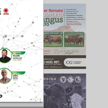
ierto el
ando que
 buenas y
a que hoy
respuesta
 de enero
e en los
os.
cerró, es
 salir en
eder solo
s.