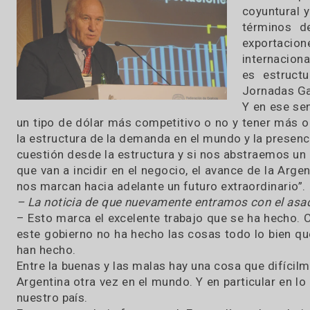
23 / 10 / 2019
Segui
expor
tenem
coyunt
térmi
export
intern
es est
Jornad
Y en e
un tipo de dólar más competitivo o no y tener
la estructura de la demanda en el mundo y la p
cuestión desde la estructura y si nos abstrae
que van a incidir en el negocio, el avance de 
nos marcan hacia adelante un futuro extraordina
– La noticia de que nuevamente entramos con el