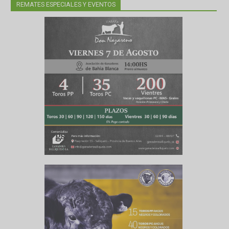
eria de
ue todos
entre lo
REMATES ESPECIALES Y EVENTOS
tural, en
ver. Las
l mercado
el mundo,
 tras las
s, tener
mbiar es
iramos la
 exógenos
namiento,
odos.