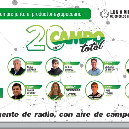
abrir otros mercados. En tal sentido, ya está ab
para la Patagonia, pero todo el mundo está pens
 de la Argentina, las tratativas con Corea son muy
 corona porque va a pasar a ser el novillo, categorí
por buenos precios de novillos de 350 o más y la 
aridad de que se va a complicar mucho más a partir
 el problema más grande se da en el tiempo porqu
al es muy malo para el mercado y deprime los preci
tor respecto a la 481, cuya ventana de faena ya se 
r. Es decir, ahora ya están encerrando lo que va a
 acordó con Estados Unidos donde se le va a conc
a también.
otros mecanismos, otros mercados y otros sistema