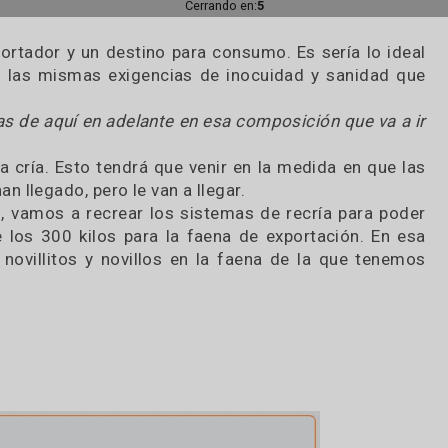
mos el acuerdo del Mercosur y Europa, el cual nos p
ricción acerca de la cantidad de días de encierre
hoy China empieza a pagar casi igual que la 481 o la
tador, en tal sentido, se va a dar una modificac
pasar con los frigoríficos de consumo interno?
er la velocidad en que las plantas de más escalas
lo virtuoso que se retroalimenta por las oportuni
ones, mejoras de calidad, inocuidad, y demás, par
en el mercado interno.
plantas doble propósito es una tendencia que va 
Cerrando en:
2
ro exportador y un destino para consumo. Es sería
no con las mismas exigencias de inocuidad y san
arne.
maginas de aquí en adelante en esa composición qu
a de la cría. Esto tendrá que venir en la medida e