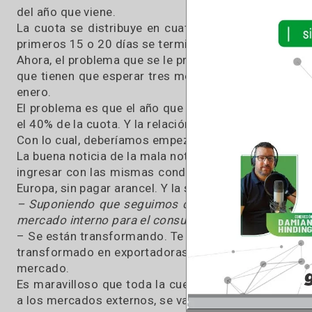
Así como hoy es China con el 73%, se pueden 
mercado de Estados Unidos, Canadá, o Japón 
tal vez en dos años esté abierto para el resto
ahí ya la carne de vaca deja de ser la joya de la
en nuestro país está muy escasa.
– En estos días varios estuvieron averiguando 
fue «481»
– 481 acaba de terminar. 481 tiene la particul
del año que viene.
La cuota se distribuye en cuatro trimestres y
primeros 15 o 20 días se termina el cupo, lo cu
Ahora, el problema que se le presenta al produc
que tienen que esperar tres meses más para sali
enero.
El problema es que el año que viene Europa ya
el 40% de la cuota. Y la relación va a ser invers
Con lo cual, deberíamos empezar a pensar en 