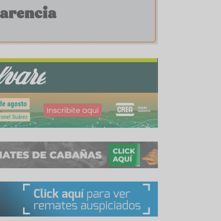
o le han llegado, pero le van a llegar.
tanto, vamos a recrear los sistemas de recría pa
ma de los 300 kilos para la faena de exportación
 de novillitos y novillos en la faena de la que