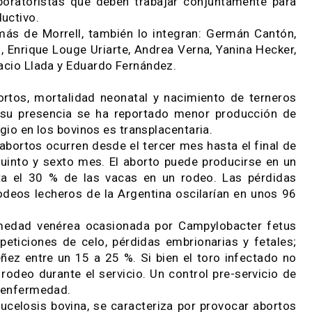
feccioso “debe ir acompañado por la presencia de
nido solo será indicativo de que el feto estuvo en
ioso, pero no determina que el mismo haya prov
ctivas por enfermedades infecciosas durante la g
ros por año, según datos surgidos de investi
ionales, quienes cuantificaron la importancia de
can éstas pérdidas en los rodeos bovinos es de fu
os y laboratoristas que deben trabajar conjuntam
o productivo.
, además de Morrell, también lo integran: Germán
ntino, Enrique Louge Uriarte, Andrea Verna, Yanin
o, Ignacio Llada y Eduardo Fernández.
 abortos, mortalidad neonatal y nacimiento de 
ido a su presencia se ha reportado menor produ