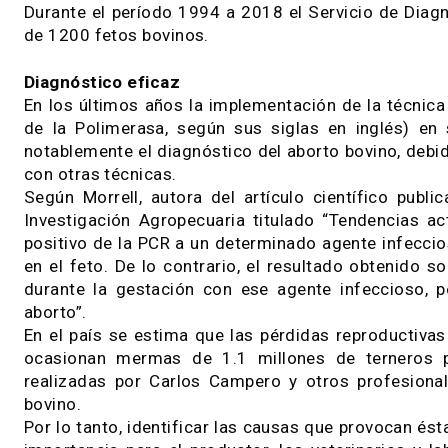
semana, antes de ser expulsado al medio; por 
contaminado”, indicó la investigadora.
Estas condiciones determinan que “el diagnóst
Morrell quien aclaró que, de acuerdo a los dato
causas del aborto bovino son de origen infecc
se encuentran: Neospora caninum, Leptospira sp
Asimismo, agentes virales como el virus de la 
sido diagnosticados en rodeos ganaderos con pr
Durante el período 1994 a 2018 el Servicio de 
de 1200 fetos bovinos.
Diagnóstico eficaz
En los últimos años la implementación de la 
de la Polimerasa, según sus siglas en inglés
notablemente el diagnóstico del aborto bovino
con otras técnicas.
Según Morrell, autora del artículo científico
Investigación Agropecuaria titulado “Tendenci