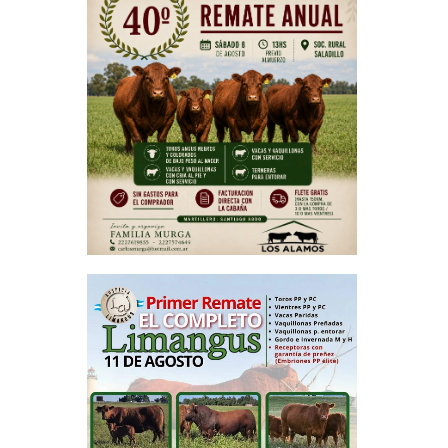
 final de
se en un
pérdidas
n unos 96
er fetus
 fetales;
ectado no
rvicio de
r abortos
ecciones
lios del
de vacas
fermedad
ios para