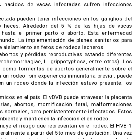
e contagio en los bovinos es transplacentaria.
, los abortos ocurren desde el tercer mes hasta el
 el quinto y sexto mes. El aborto puede producir
ar hasta el 30 % de las vacas en un rodeo. Las 
los rodeos lecheros de la Argentina oscilarían e
 enfermedad venérea ocasionada por Campylobact
ad, repeticiones de celo, pérdidas embrionarias y
e preñez entre un 15 a 25 %. Si bien el toro inf
n el rodeo durante el servicio. Un control pre-se
 de la enfermedad.
e la brucelosis bovina, se caracteriza por provoca
erneros nacidos de vacas infectadas sufren inf
e infectada pueden tener infecciones en los gang
s en sus heces. Alrededor del 5 % de las hijas 
entes hasta el primer parto o aborto. Esta en
 el mundo. La implementación de planes sanitar