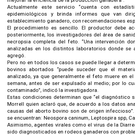
Campylobacter fetus spp (7 fetos).
“Estas enfermedades infecciosas se encuentr
impacto negativo en la producción”, destacó El
integrante del grupo de Sanidad Animal del INT
Al respecto, reconoció que «el objetivo es trab
mejorar la eficiencia de la producción ganadera
Actualmente este servicio “cuenta con est
epidemiológicos y brinda informes que van
establecimiento ganadero, con recomendaciones 
El procedimiento es sencillo. El productor de
posteriormente, los investigadores del área d
necropsia completa del feto. “Una intervenc
analizadas en los distintos laboratorios dond
agregó.
Pero no en todos los casos se puede llegar a d
bovinos abortados “puede suceder que el m
analizado, ya que generalmente el feto muere 