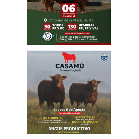
ienen un
tología e
abortos y
s, datos
ario del
ell.
álisis y,
lizar una
esadas y
dientes”,
con fetos
para ser
 por una