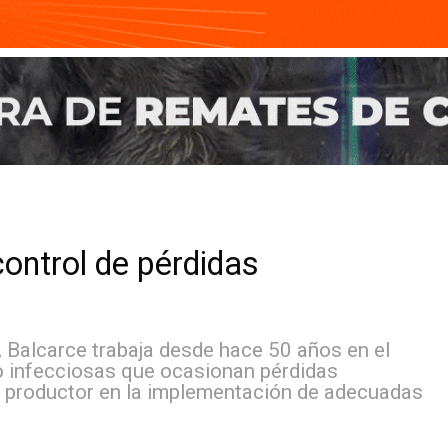
 y control de pérdidas
l INTA Balcarce trabaja desde hace 50 años e