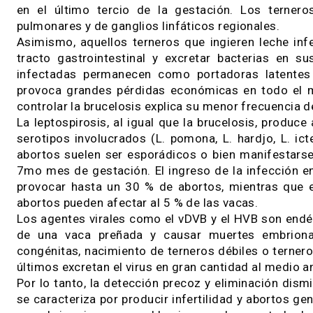
leche en vacas y vaquillonas. La principal vía d
De acuerdo con lo que señalan los especialistas
la gestación, aunque más frecuentemente hacia
bajo porcentaje de animales o bien involucr
reproductivas y de producción estimadas para 
millones de pesos por año, según estimados.
La campylobacteriosis genital bovina es una
venerealis que en la hembra produce infertilid
causas que pueden disminuir los porcentajes d
manifiesta síntomas, transmite la enfermedad e
los machos resulta fundamental para el control
En cuanto al agente Brucella abortus, causal d
en el último tercio de la gestación. Los t
pulmonares y de ganglios linfáticos regionales.
Asimismo, aquellos terneros que ingieren lech
tracto gastrointestinal y excretar bacteria
infectadas permanecen como portadoras lat
provoca grandes pérdidas económicas en todo