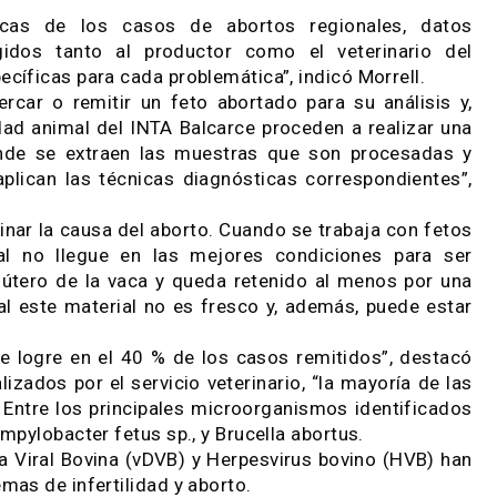
an presentes en los rodeos bovinos del país y t
eonora Morrell, responsable del Laboratorio de Pa
A Balcarce.
ajar para identificar el origen y la causa de los 
”.
adísticas de los casos de abortos regionale
 dirigidos tanto al productor como el veterin
específicas para cada problemática”, indicó Morr
be acercar o remitir un feto abortado para su an
e sanidad animal del INTA Balcarce proceden a rea
ión donde se extraen las muestras que son proc
e se aplican las técnicas diagnósticas correspon
eterminar la causa del aborto. Cuando se trabaja 
aterial no llegue en las mejores condiciones 
en el útero de la vaca y queda retenido al menos