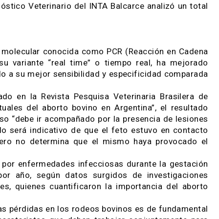
lo cual este material no es fresco y, además, pu
ico se logre en el 40 % de los casos remitidos”,
s analizados por el servicio veterinario, “la mayor
ioso”. Entre los principales microorganismos iden
p, Campylobacter fetus sp., y Brucella abortus.
Diarrea Viral Bovina (vDVB) y Herpesvirus bovino 
oblemas de infertilidad y aborto.
Diagnóstico Veterinario del INTA Balcarce analizó
técnica molecular conocida como PCR (Reacción e
) en su variante “real time” o tiempo real, ha 
, debido a su mejor sensibilidad y especificidad 
 publicado en la Revista Pesquisa Veterinaria Bra
as actuales del aborto bovino en Argentina”, el 