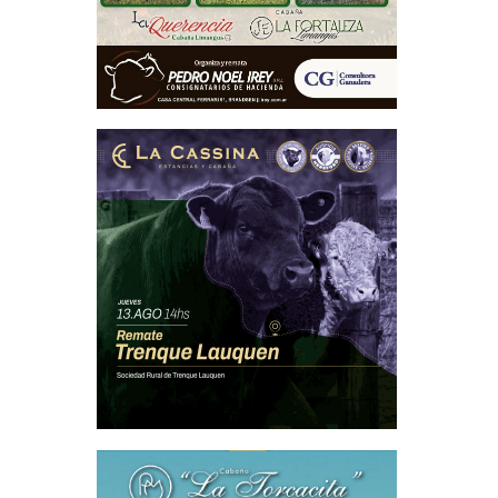
iferentes
ros). Los
sobre el
a-, puede
nte, los
 placenta
maciones
os. Estos
 El HVB-1
. Una vez
 el resto
 lo cual