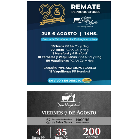
ede estar
 destacó
ía de las
tificados
(HVB) han
 un total
n Cadena
mejorado
comparada
silera de
resultado