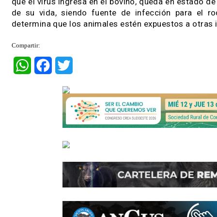
controlar la brucelosis explica su menor frecue
La leptospirosis, al igual que la brucelosis, 
serotipos involucrados (L. pomona, L. hardjo, 
abortos suelen ser esporádicos o bien manif
7mo mes de gestación. El ingreso de la infecci
provocar hasta un 30 % de abortos, mientras 
abortos pueden afectar al 5 % de las vacas.
Los agentes virales como el vDVB y el HVB son
de una vaca preñada y causar muertes embr
congénitas, nacimiento de terneros débiles o 
últimos excretan el virus en gran cantidad al m
Por lo tanto, la detección precoz y eliminació
se caracteriza por producir infertilidad y abor
que el virus ingresa en el bovino, queda en est
de su vida, siendo fuente de infección para
determina que los animales estén expuestos a o