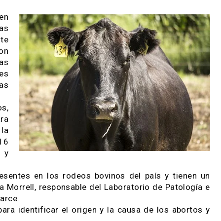
s y no infecciosas que ocasionan pérdidas
ora al productor en la implementación de ad
ermiten
érdidas
ferente
enta con
técnicas
eculares
érdidas
bovinos,
ría para
 como la
num (16
etos) y