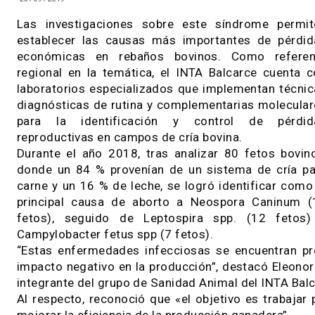
reconocimiento de las causas infecciosa
reproductivas en el ganado vacuno. Ases
medidas de manejo, control y prevención.
25 / 09 / 2019
Las investigaciones sobre este síndrome p
establecer las causas más importantes de p
económicas en rebaños bovinos. Como re
regional en la temática, el INTA Balcarce cu
laboratorios especializados que implementan 
diagnósticas de rutina y complementarias mol
para la identificación y control de p
reproductivas en campos de cría bovina.
Durante el año 2018, tras analizar 80 fetos 
donde un 84 % provenían de un sistema de c
carne y un 16 % de leche, se logró identificar
principal causa de aborto a Neospora Cani
fetos), seguido de Leptospira spp. (12 f