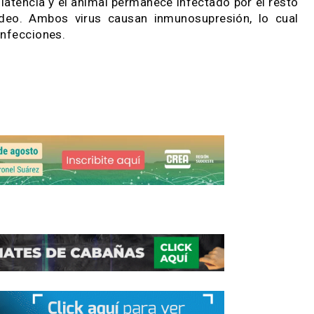
ncia de aislamiento en fetos de rodeos lecheros.
produce abortos y pérdidas reproductivas estando d
L. icterohemorrhagiae, L. grippotyphosa, entre ot
estarse como tormentas de abortos generalmente 
ón en un rodeo -sin experiencia inmunitaria previ
que en un rodeo donde la infección estuvo prese
 endémicos en el país. El vDVB puede atravesar la
ionarias, abortos, momificación fetal, malfor
terneros normales, pero persistentemente infectad
edio ambiente y mantienen la infección el en rodeo.
n disminuye el riesgo que representan en el rodeo.
tos generalmente a partir del 5to mes de gestación
ado de latencia y el animal permanece infectado por
 el rodeo. Ambos virus causan inmunosupresión,
tras infecciones.