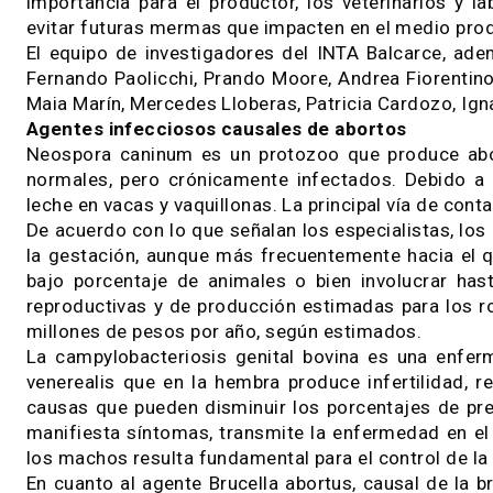
positivo de la PCR a un determinado agente in
en el feto. De lo contrario, el resultado obte
durante la gestación con ese agente infecc
aborto”.
En el país se estima que las pérdidas reprodu
ocasionan mermas de 1.1 millones de terne
realizadas por Carlos Campero y otros profes
bovino.
Por lo tanto, identificar las causas que provo
importancia para el productor, los veterinari
evitar futuras mermas que impacten en el medi
El equipo de investigadores del INTA Balcarce
Fernando Paolicchi, Prando Moore, Andrea Fiore
Maia Marín, Mercedes Lloberas, Patricia Cardoz
Agentes infecciosos causales de abortos
Neospora caninum es un protozoo que produce
normales, pero crónicamente infectados. Deb