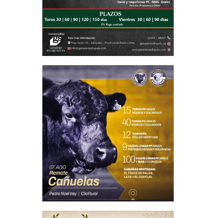
 lesiones
 contacto
ocado el
estación
gaciones
l aborto
ndamental
ente para
 Cantón,
a Hecker,
terneros
cción de