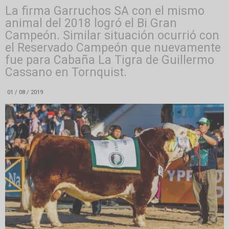
La firma Garruchos SA con el mismo
animal del 2018 logró el Bi Gran
Campeón. Similar situación ocurrió con
el Reservado Campeón que nuevamente
fue para Cabaña La Tigra de Guillermo
Cassano en Tornquist.
01 / 08 / 2019