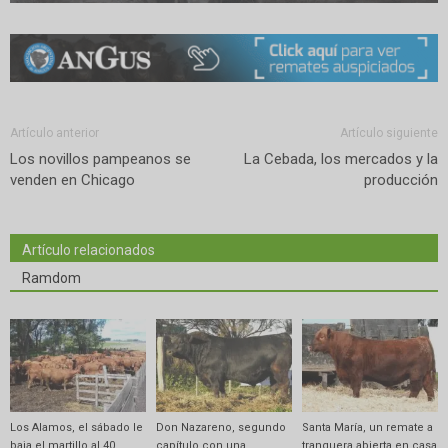
Artículo anterior
Artículo siguiente
Los novillos pampeanos se
La Cebada, los mercados y la
venden en Chicago
producción
Artículo relacionados
Ramdom
Los Alamos, el sábado le
Don Nazareno, segundo
Santa María, un remate a
baja el martillo al 40
capítulo con una
tranquera abierta en casa