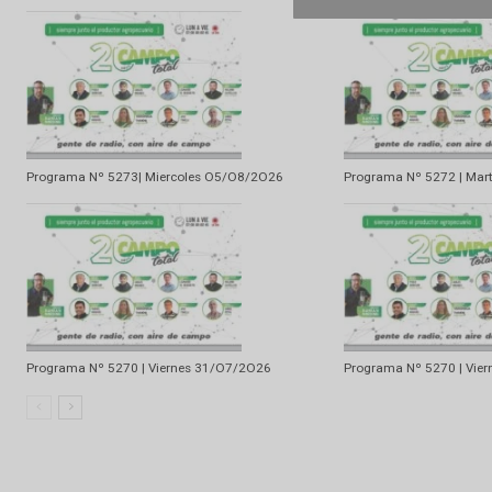
Artículo anterior
«El campo nos une»: se presentó la 138° Exposición Rural
Artículo relacionados
Ramdom
Programa Nº 5273| Miercoles O5/O8/2O26
Programa Nº 52