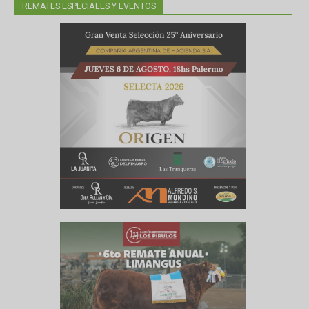
REMATES ESPECIALES Y EVENTOS
ototal
3107433