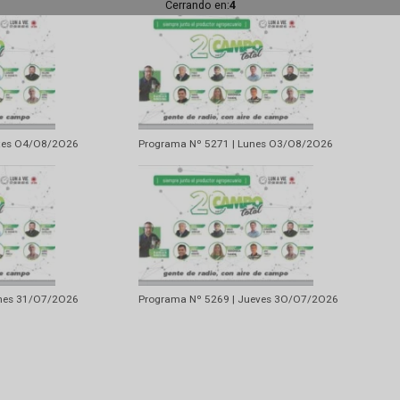
Artí
La Juanita y el placer de v
Cerrando en:
1
72 | Martes O4/O8/2O26
Programa Nº 5271 | Lunes O3/O8/2