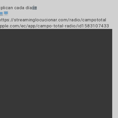
 a 8:OO horas con CAMPO total radio!!
 2983-561299 y lo compartimos
e sea mas cómoda
multiplican cada día
om.ar
d en https://streaminglocucionar.com/radio/camp
//apps.apple.com/ec/app/campo-total-radio/id158