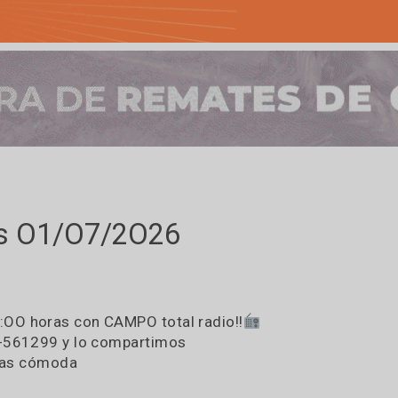
coles O1/O7/2O26