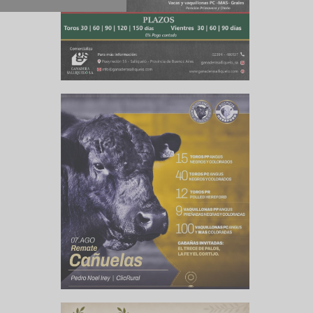
culo siguiente
olver a casa
O26