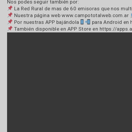
Estamos EN VIVO como cada mañana de 7:OO
Dejanos un mensaje o Whatsapp de audio al
Estamos en todos lados, vos elegí la que t
Pasión por el campo… pasión por la radio
Nos podes seguir también por:
La Red Rural de mas de 60 emisoras que nos 
Nuestra página web www.campototalweb.c
Por nuestras APP bajándola
para Androi
También disponible en APP Store en https: