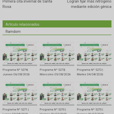
Primera cita invernal de Santa
Logran fijar más nitrógeno
Rosa
mediante edición génica
Artículo relacionados
Ramdom
Programa Nº 5274|
Programa Nº 5273|
Programa Nº 5272 |
Jueves O6/O8/2O26
Miercoles O5/O8/2O26
Martes O4/O8/2O26
Programa Nº 5271 |
Programa Nº 5270 |
Programa Nº 5270 |