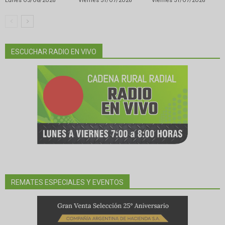
Lunes O3/O8/2O26
Viernes 31/O7/2O26
Viernes 31/O7/2O26
ESCUCHAR RADIO EN VIVO
REMATES ESPECIALES Y EVENTOS