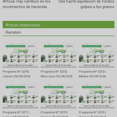
Aftosa: Hay cambios en los
Una fuerte liquidación de fondos
movimientos de hacienda
golpea a los granos
Artículo relacionados
Ramdom
Programa Nº 5274|
Programa Nº 5273|
Programa Nº 5272 |
Jueves O6/O8/2O26
Miercoles O5/O8/2O26
Martes O4/O8/2O26
Programa Nº 5271 |
Programa Nº 5270 |
Programa Nº 5270 |