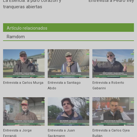
La Esencia: a puro corazón y
Entrevista a Pedro Irey
tranqueras abiertas
Artículo relacionados
Ramdom
Entrevista a Carlos Murga
Entrevista a Santiago
Entrevista a Roberto
Abdo
Gabarini
Entrevista a Jorge
Entrevista a Juan
Entrevista a Carlos Ojea
Ferrandi
Sackmann
Rullán