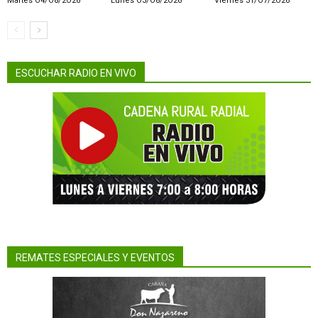
Martes O4/O8/2O26
Lunes O3/O8/2O26
Viernes 31/O7/2O26
ESCUCHAR RADIO EN VIVO
REMATES ESPECIALES Y EVENTOS