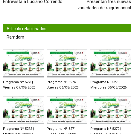
Entrevista a Luciano Correndo
Presentan tres nuevas
variedades de raigrás anual
Artículo relacionados
Ramdom
Programa Nº 5275|
Programa Nº 5274|
Programa Nº 5273|
Viernes O7/O8/2O26
Jueves O6/O8/2O26
Miercoles O5/O8/2O26
Programa Nº 5272 |
Programa Nº 5271 |
Programa Nº 5270 |