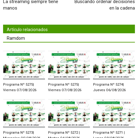
La streaming siempre tiene
Buscando ordenar decisiones
manos
en la cadena
Artículo relacionados
Ramdom
Programa Nº 5275|
Programa Nº 5275|
Programa Nº 5274|
Viernes O7/O8/2O26
Viernes O7/O8/2O26
Jueves O6/O8/2O26
Programa Nº 5273|
Programa Nº 5272 |
Programa Nº 5271 |