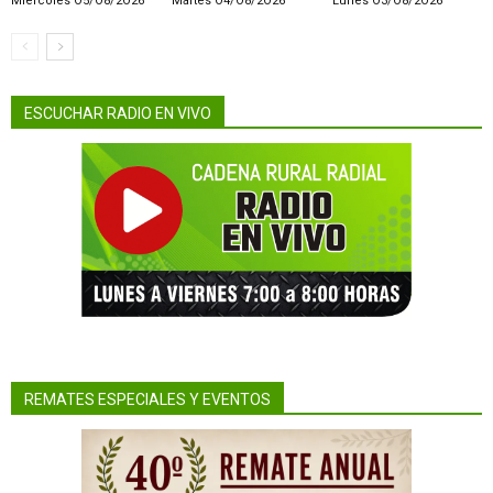
Miercoles O5/O8/2O26
Martes O4/O8/2O26
Lunes O3/O8/2O26
ESCUCHAR RADIO EN VIVO
REMATES ESPECIALES Y EVENTOS