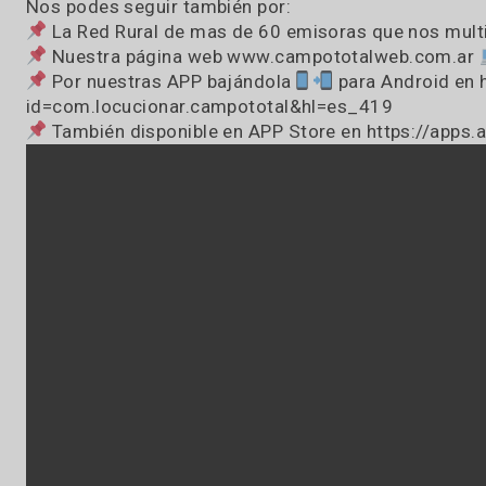
Estamos EN VIVO como cada mañana de 7:OO
Dejanos un mensaje o Whatsapp de audio al
Estamos en todos lados, vos elegí la que t
Pasión por el campo… pasión por la radio
Nos podes seguir también por:
La Red Rural de mas de 60 emisoras que nos 
Nuestra página web www.campototalweb.c
Por nuestras APP bajándola
para Androi
id=com.locucionar.campototal&hl=es_419
También disponible en APP Store en https: