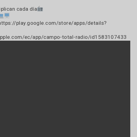
 a 8:OO horas con CAMPO total radio!!
 2983-561299 y lo compartimos
e sea mas cómoda
multiplican cada día
om.ar
d en https://play.google.com/store/apps/details?
//apps.apple.com/ec/app/campo-total-radio/id158