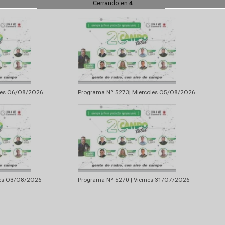
Artí
Se prevén lluvias y tormentas pa
Cerrando en:
2