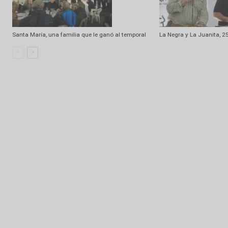
Artículo relacionados
Ramdom
Don Nazareno, reivindicando el camino
Casamú, un “torr
Santa María, una familia que le ganó al temporal
La Negra y La Ju