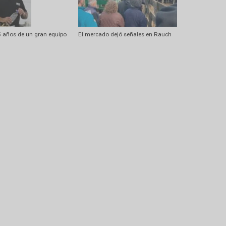
encial” de genética y valores
Selecta, la contundencia de un progr
anita, 25 años de un gran equipo
El mercado dejó señales en Rauch