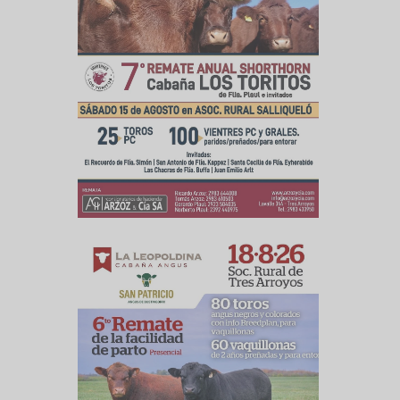
culo siguiente
a a la zafra