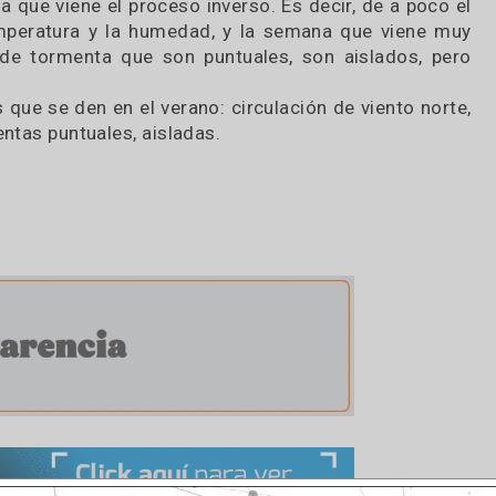
rará condiciones de estabilidad. Pero en el cent
ba, a partir del sábado por la noche y el doming
mentas de variada intensidad.
e va a ir moviendo de sur a norte, barriendo prác
 semana que viene el proceso inverso. Es decir, de 
n la temperatura y la humedad, y la semana que v
ocos de tormenta que son puntuales, son aislad
n las que se den en el verano: circulación de vien
tormentas puntuales, aisladas.