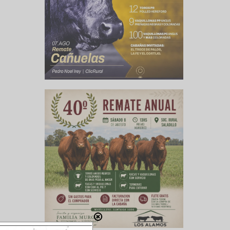
ro norte
o por la
ticamente
a poco el
iene muy
os, pero
to norte,