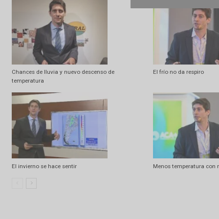
Artículo anterior
Programa nº 51O5 | Viernes 12/12/2O25
Artículo relacionados
Ramdom
Chances de lluvia y nuevo descenso de
El frío no da resp
temperatura