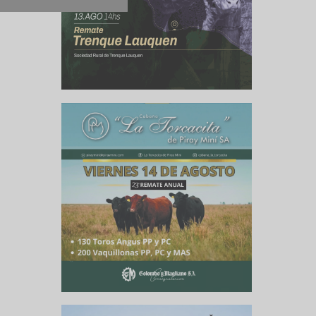
culo siguiente
 bien arriba
ducción