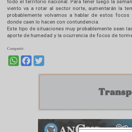
avance de un sistema frontal frío
que en el sector centro sur de la
provincia de Buenos Aires y en La Pampa gene
bonaerense, norte de La Pampa y sur de Córdo
madrugada provocará lluvias, chaparrones y tor
Entre el domingo y el lunes todo el sistema s
todo el territorio nacional. Para tener luego la
viento va a rotar al sector norte, aumentará
probablemente volvamos a hablar de estos f
donde caen lo hacen con contundencia.
Este tipo de situaciones muy probablemente sea
aporte de humedad y la ocurrencia de focos de 
Compartir:
WhatsApp
Facebook
Twitter