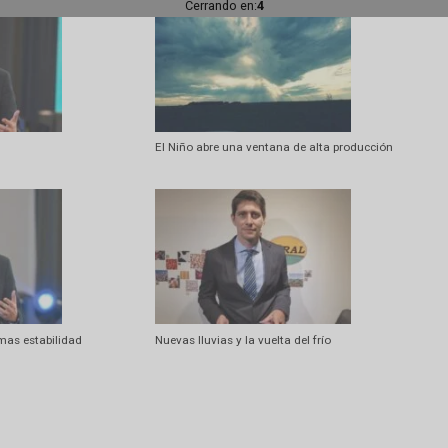
Artí
En Dorrego el año se cerró
Cerrando en:
2
iro
El Niño abre una ventana de alta pro