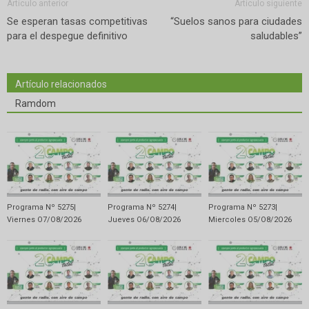
Artículo anterior
Artículo siguiente
Se esperan tasas competitivas
“Suelos sanos para ciudades
para el despegue definitivo
saludables”
Artículo relacionados
Ramdom
Programa Nº 5275|
Programa Nº 5274|
Programa Nº 5273|
Viernes O7/O8/2O26
Jueves O6/O8/2O26
Miercoles O5/O8/2O26