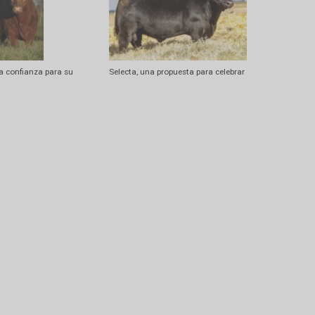
egundo capítulo con una
Santa María, un remate a tranquera a
a
casa