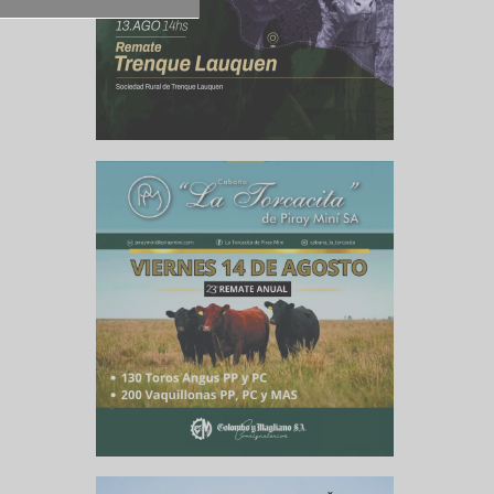
nes creen
e algunos
nden que