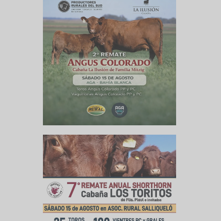
culo siguiente
 a los altos
rindes»