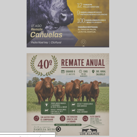
lug, que
les en el
e metano.
itigar la
o emitido
a de los
spondió:
iscusión