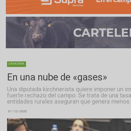
GANADERÍA
En una nube de «gases»
Una diputada kirchnerista quiere imponer
fuerte rechazo del campo. Se trata de una
entidades rurales aseguran que genera me