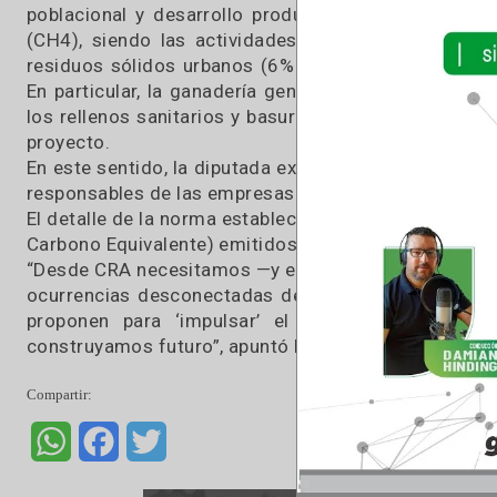
ambiental: es otra muestra de la capacidad 
produce en Argentina, vuelven a atacar al sector
Por su parte, Confederación de Asociaciones
“Cobrar por respirar a las vacas no reduce em
seguir esquilmando al que produce.
El proyecto de ley argumenta que la tasa sur
climático y sus efectos. “Según el Inventario de
las principales emisoras, generando un cuar
poblacional y desarrollo productivo. Del tota
(CH4), siendo las actividades ganaderas (19
residuos sólidos urbanos (6% de las emisiones
En particular, la ganadería genera metano por
los rellenos sanitarios y basurales a cielo abi
proyecto.
En este sentido, la diputada explicó que son su
responsables de las empresas del sector ganade
El detalle de la norma establece que se medirá 
Carbono Equivalente) emitidos en la producción