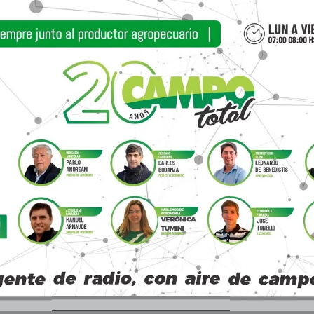
de daño de dirigentes que, lejos de comprender
 que sostiene al país”.
 Rurales de Buenos Aires y La Pampa (Carbap) c
isiones, reduce producción”. Y agregó que esta m
ge de la necesidad de enfrentar los desafíos de
 GEI de la Argentina, la provincia de Buenos Aires 
to del total de GEl del país, impulsado por su 
l de emisiones provinciales, el 27% corresponde 
% de las emisiones de CH4 provinciales) y la ge
 de CH4 provinciales) dos de las fuentes más rel
 fermentación entérica y manejo de estiércol, mie
erto son focos importantes de emisión de este gas”
jetos obligados de la presente ley las entidades l
ro asentadas en la provincia de Buenos Aires.
y aplicará en función de los kilogramos de co2e (D
 de cada establecimiento.