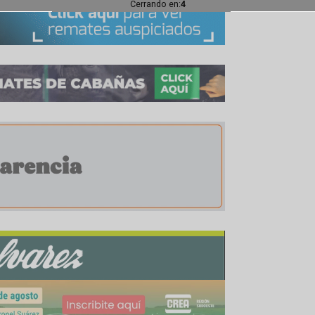
s que trabajen a favor de la producción, no quie
campo y de la ciencia. Si estas son las ideas qu
 claro el tipo de liderazgo con el que prete
Cerrando en:
2