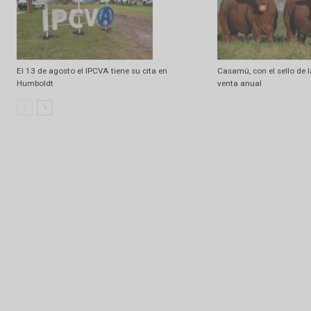
Artículo relacionados
Ramdom
Los Alamos, el sábado le baja el martillo al 40
Don Nazareno, s
destacada ofert