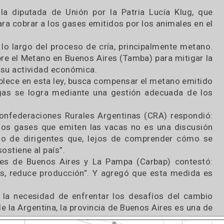
ó a la diputada de Unión por la Patria Lucía K
cto para cobrar a los gases emitidos por los anima
ro a lo largo del proceso de cría, principalment
al sobre el Metano en Buenos Aires (Tamba) para m
 plazo su actividad económica.
se establece en esta ley, busca compensar el metan
ismo gas se logra mediante una gestión adecuad
rle. Confederaciones Rurales Argentinas (CRA) re
 por los gases que emiten las vacas no es una d