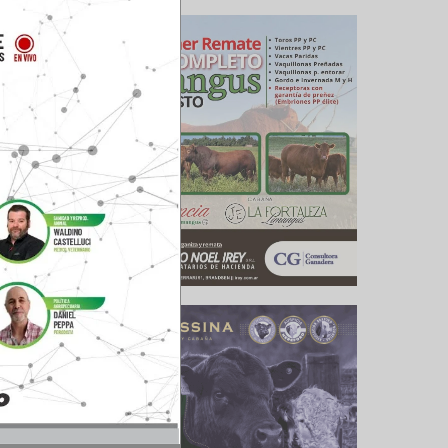
 cómo se
ontestó:
edida es
l cambio
es una de
densidad
a metano
stión de
evantes.
ntras que
, dice el
egalmente
ióxido de