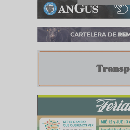
“Desde CRA necesitamos —y exigimos— dirigente
ocurrencias desconectadas de la realidad del 
proponen para ‘impulsar’ el sector, queda
construyamos futuro”, apuntó la entidad.
(Agrofy)
Compartir:
WhatsApp
Facebook
Twitter