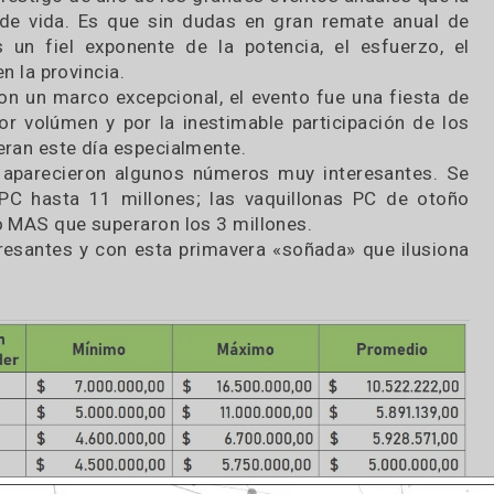
ente trestigo de uno de los grandes eventos anual
forma de vida. Es que sin dudas en gran remate 
no es un fiel exponente de la potencia, el esfu
liza en la provincia.
 y con un marco excepcional, el evento fue una f
lidad, por volúmen y por la inestimable participaci
e esperan este día especialmente.
aron aparecieron algunos números muy interesa
; los PC hasta 11 millones; las vaquillonas PC 
 Otoño MAS que superaron los 3 millones.
 interesantes y con esta primavera «soñada» que 