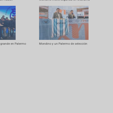
Artí
Se actualiza normativa para lavado de
 señales en Rauch
Mondino metió segunda en Olavarría