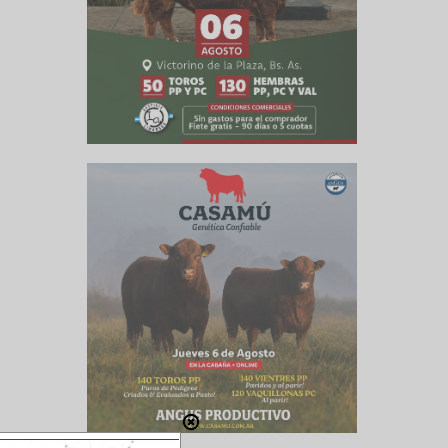
es que la
anual de
erzo, el
iesta de
ón de los
ntes. Se
de otoño
ilusiona