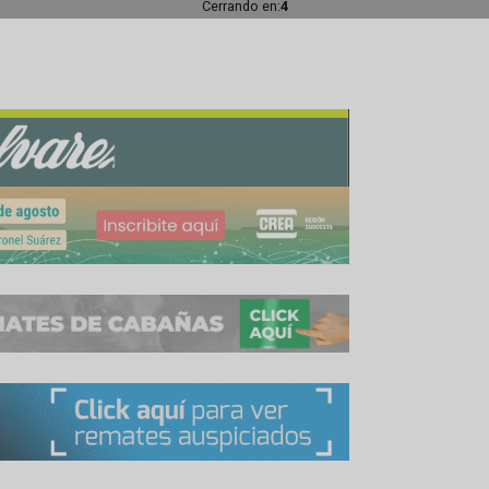
rece, Comahue, María Magdalena, Los Pinos, Miguel Al
rdo, San José, San José Sur y Don Horacio.
n Acha
German Scheffer.
Cerrando en:
1