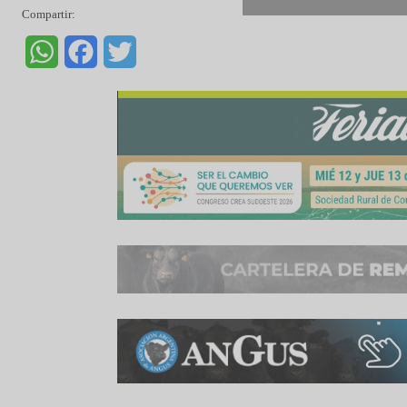
Invitada:
María Luisa, El Cholo, La Cirila, El T
Don Horacio, Ariel Pagella, Don Pedro, El Recue
Consignataria:
Néstor H. Fuentes SA
Remate:
Físico y streaming
Plataforma/Lugar:
predio propio de la firma e
Martillo:
Nestor Fuentes – Gabriela Iturrioz – 
Plazo:
90 días
Fuente:
Hinding – Bicondoa
Informe
: Hinding
Compartir:
WhatsApp
Facebook
Twitter