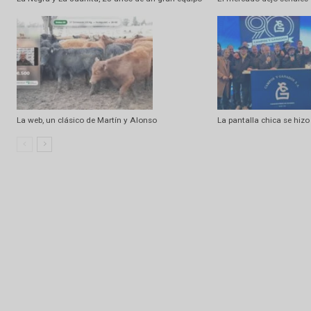
Artículo anterior
Programa nº 5O69 | Jueves 23/1O/2O25
Artículo relacionados
Ramdom
La Negra y La Juanita, 25 años de un gran equipo
El mercado dejó